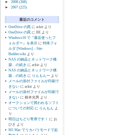
►
2008
(368)
►
2007
(225)
最近のコメント
OneDrive の罠
に
ackie
より
OneDrive の罠
に
BE
より
Windows10 で『最近使ったフ
ォルダー』を表示
に
特殊フォ
ルダ [Windows] – Site-
Builder.wiki
より
NAS の納品とネットワーク構
築…の続き
に
ackie
より
NAS の納品とネットワーク構
築…の続き
に
りんもんー
より
メールの添付ファイルが印刷で
きない
に
ackie
より
メールの添付ファイルが印刷で
きない
に
根本光男
より
オークションで買われるソフト
についての対応
に
りんもん
よ
り
明日はちどり寄席です！
に
お
ひさ
より
M1 Mac でリカバリモードで起