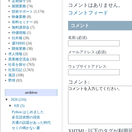
定期保守
(4)
コメントはありません。
展開業務
(74)
技術サポート
(1,174)
コメントフィード
映像業務
(8)
有料セミナー
(6)
コメント
無料講習会
(7)
特価情報
(1)
名前:(必須)
社外報
(28)
週刊00H
(24)
開発業務
(38)
メールアドレス:(必須)
求人情報
(2)
異業種交流会
(36)
社長を探せ
(763)
ウェブサイトアドレス:
社長日記
(2,563)
落語
(108)
野球
(92)
コメント:
archives
▼
2026
(216)
▼
8月
(5)
Python はじめました
多言語状態の現状
共通の話題があった時代
セミの鳴かない夏
XHTML: 以下のタグが利用