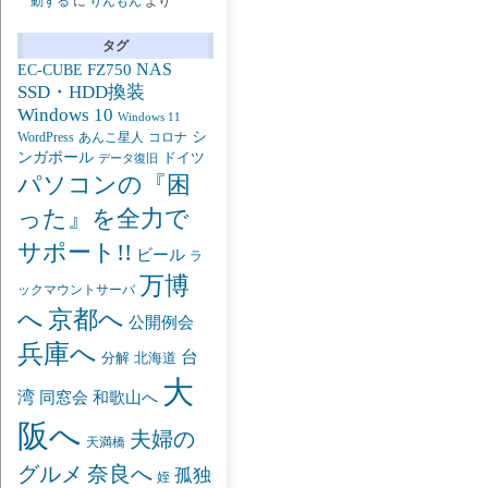
動する
に
りんもん
より
タグ
NAS
FZ750
EC-CUBE
SSD・HDD換装
Windows 10
Windows 11
シ
あんこ星人
WordPress
コロナ
ンガポール
ドイツ
データ復旧
パソコンの『困
った』を全力で
サポート!!
ビール
ラ
万博
ックマウントサーバ
京都へ
へ
公開例会
兵庫へ
台
分解
北海道
大
湾
同窓会
和歌山へ
阪へ
夫婦の
天満橋
グルメ
奈良へ
孤独
姪