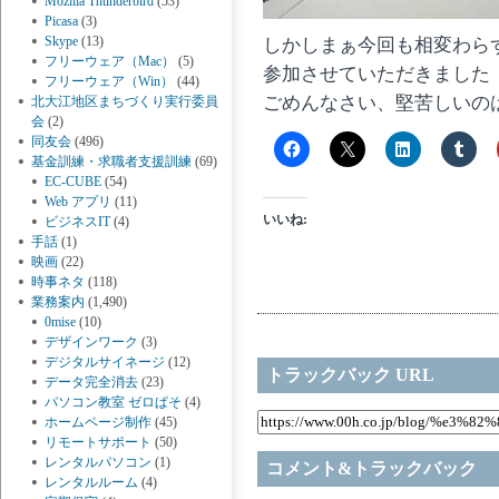
Mozilla Thunderbird
(53)
Picasa
(3)
Skype
(13)
しかしまぁ今回も相変わら
フリーウェア（Mac）
(5)
参加させていただきました
フリーウェア（Win）
(44)
ごめんなさい、堅苦しいの
北大江地区まちづくり実行委員
会
(2)
同友会
(496)
基金訓練・求職者支援訓練
(69)
EC-CUBE
(54)
Web アプリ
(11)
いいね:
ビジネスIT
(4)
手話
(1)
映画
(22)
時事ネタ
(118)
業務案内
(1,490)
0mise
(10)
デザインワーク
(3)
デジタルサイネージ
(12)
トラックバック URL
データ完全消去
(23)
パソコン教室 ゼロぱそ
(4)
ホームページ制作
(45)
リモートサポート
(50)
レンタルパソコン
(1)
コメント&トラックバック
レンタルルーム
(4)