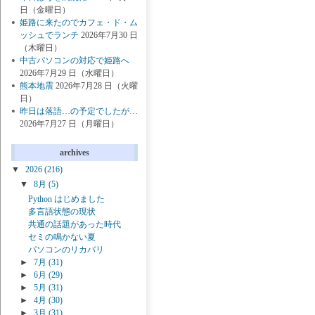
日（金曜日）
姫路に来たのでカフェ・ド・ム
ッシュでランチ
2026年7月30 日
（木曜日）
中古パソコンの対応で姫路へ
2026年7月29 日（水曜日）
熊本地震
2026年7月28 日（火曜
日）
昨日は落語…の予定でしたが…
2026年7月27 日（月曜日）
archives
▼
2026
(216)
▼
8月
(5)
Python はじめました
多言語状態の現状
共通の話題があった時代
セミの鳴かない夏
パソコンのリカバリ
►
7月
(31)
►
6月
(29)
►
5月
(31)
►
4月
(30)
►
3月
(31)