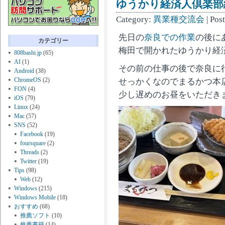
ゆうかり経済人倶楽部
Category:
異業種交流会
| Pos
先日の
奈良での作業
の後に
カテゴリー
梅田で開かれたゆうかり経
808bashi.jp
(65)
AI
(1)
その前の仕事の後で奈良に
Android
(38)
ChromeOS
(2)
せっかくなのでまるかつ本
FON
(4)
少し遅めのお昼をいただき
iOS
(79)
Linux
(24)
Mac
(57)
SNS
(52)
Facebook
(19)
foursquare
(2)
Threads
(2)
Twitter
(19)
Tips
(98)
Web
(12)
Windows
(215)
Windows Mobile
(18)
おすすめ
(68)
推薦ソフト
(10)
推薦書籍
(14)