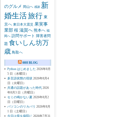
新
のグルメ
岡山へ
感謝
婚生活
旅行
東
果実事
京へ
東日本大震災
業部
桜
滋賀へ
熊本へ
福
訪問サポート
障害者問
岡へ
食いしん坊万
題
歳
鳥取へ
00H BLOG
Python はじめました
2026年8月
5 日（水曜日）
多言語状態の現状
2026年8月4
日（火曜日）
共通の話題があった時代
2026
年8月3 日（月曜日）
セミの鳴かない夏
2026年8月2
日（日曜日）
パソコンのリカバリ
2026年8月
1 日（土曜日）
今日は母を病院に
2026年7月31