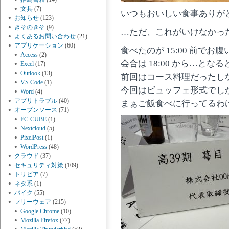
文具
(7)
いつもおいしい食事ありが
お知らせ
(123)
きそのきそ
(9)
…ただ、これがいけなかっ
よくあるお問い合わせ
(21)
アプリケーション
(60)
食べたのが 15:00 前でお
Access
(2)
会合は 18:00 から…となる
Excel
(17)
Outlook
(13)
前回はコース料理だったし
VS Code
(1)
今回はビュッフェ形式でし
Word
(4)
アプリトラブル
(40)
まぁご飯食べに行ってるわ
オープンソース
(71)
EC-CUBE
(1)
Nextcloud
(5)
PixelPost
(1)
WordPress
(48)
クラウド
(37)
セキュリティ対策
(109)
トリビア
(7)
ネタ系
(1)
バイク
(55)
フリーウェア
(215)
Google Chrome
(10)
Mozilla Firefox
(77)