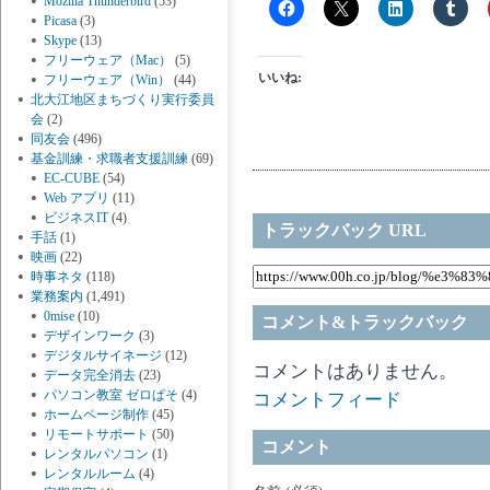
Mozilla Thunderbird
(53)
Picasa
(3)
Skype
(13)
フリーウェア（Mac）
(5)
いいね:
フリーウェア（Win）
(44)
北大江地区まちづくり実行委員
会
(2)
同友会
(496)
基金訓練・求職者支援訓練
(69)
EC-CUBE
(54)
Web アプリ
(11)
ビジネスIT
(4)
トラックバック URL
手話
(1)
映画
(22)
時事ネタ
(118)
業務案内
(1,491)
0mise
(10)
コメント&トラックバック
デザインワーク
(3)
デジタルサイネージ
(12)
コメントはありません。
データ完全消去
(23)
パソコン教室 ゼロぱそ
(4)
コメントフィード
ホームページ制作
(45)
リモートサポート
(50)
コメント
レンタルパソコン
(1)
レンタルルーム
(4)