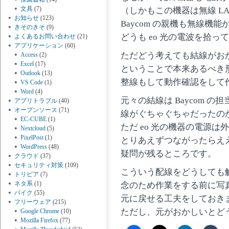
文具
(7)
（しかもこの機器は無線 LA
お知らせ
(123)
Baycom の親機も無線機
きそのきそ
(9)
どうも eo 光の電波を拾っ
よくあるお問い合わせ
(21)
アプリケーション
(60)
ただどう考えても結線がお
Access
(2)
Excel
(17)
ということで本来あるべき
Outlook
(13)
整線もして動作確認をして
VS Code
(1)
Word
(4)
元々の結線は Baycom 
アプリトラブル
(40)
オープンソース
(71)
線がぐちゃぐちゃだったの
EC-CUBE
(1)
ただ eo 光の機器の電源
Nextcloud
(5)
PixelPost
(1)
とりあえずつながったらえ
WordPress
(48)
疑問が残るところです。
クラウド
(37)
セキュリティ対策
(109)
こういう配線をどうしても
トリビア
(7)
ネタ系
(1)
念のため作業をする前に写
バイク
(55)
元に戻せる工夫をしておき
フリーウェア
(215)
ただし、元がおかしいとど
Google Chrome
(10)
Mozilla Firefox
(77)