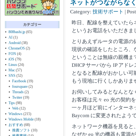
ネットがつながらな
Category:
技術サポート
| Pos
昨日、配線を整えていたら
カテゴリー
というお電話をいただきま
808bashi.jp
(65)
AI
(1)
とりあえずルータの電源の
Android
(38)
ChromeOS
(2)
現状の確認をしたところ、な
FON
(4)
ということは無線の親機ま
iOS
(79)
DHCP サーバから IP 
Linux
(24)
Mac
(57)
となると配線がおかしい可
SNS
(52)
もう現地に行くしかありま
Facebook
(19)
foursquare
(2)
お伺いしてみるとなんとな
Threads
(2)
Twitter
(19)
お客様は元々 eo 光の契
Tips
(98)
一ヶ月ほど前にインターネ
Web
(12)
Windows
(215)
Baycom に変更されたよう
Windows Mobile
(18)
おすすめ
(68)
ネットワーク機器を見ると
推薦ソフト
(10)
なぜか eo 光の機器も電源
推薦書籍
(14)