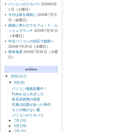
パソコンのリカバリ
2026年8月
1 日（土曜日）
今日は母を病院に
2026年7月31
日（金曜日）
姫路に来たのでカフェ・ド・ム
ッシュでランチ
2026年7月30 日
（木曜日）
中古パソコンの対応で姫路へ
2026年7月29 日（水曜日）
熊本地震
2026年7月28 日（火曜
日）
archives
▼
2026
(217)
▼
8月
(6)
パソコン価格高騰中！
Python はじめました
多言語状態の現状
共通の話題があった時代
セミの鳴かない夏
パソコンのリカバリ
►
7月
(31)
►
6月
(29)
►
5月
(31)