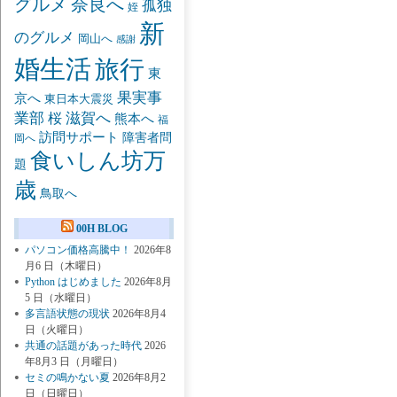
グルメ
奈良へ
孤独
姪
新
のグルメ
岡山へ
感謝
婚生活
旅行
東
果実事
京へ
東日本大震災
業部
桜
滋賀へ
熊本へ
福
訪問サポート
障害者問
岡へ
食いしん坊万
題
歳
鳥取へ
00H BLOG
パソコン価格高騰中！
2026年8
月6 日（木曜日）
Python はじめました
2026年8月
5 日（水曜日）
多言語状態の現状
2026年8月4
日（火曜日）
共通の話題があった時代
2026
年8月3 日（月曜日）
セミの鳴かない夏
2026年8月2
日（日曜日）