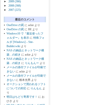
►
2009
(366)
►
2008
(368)
►
2007
(225)
最近のコメント
OneDrive の罠
に
ackie
より
OneDrive の罠
に
BE
より
Windows10 で『最近使ったフ
ォルダー』を表示
に
特殊フォ
ルダ [Windows] – Site-
Builder.wiki
より
NAS の納品とネットワーク構
築…の続き
に
ackie
より
NAS の納品とネットワーク構
築…の続き
に
りんもんー
より
メールの添付ファイルが印刷で
きない
に
ackie
より
メールの添付ファイルが印刷で
きない
に
根本光男
より
オークションで買われるソフト
についての対応
に
りんもん
よ
り
明日はちどり寄席です！
に
お
ひさ
より