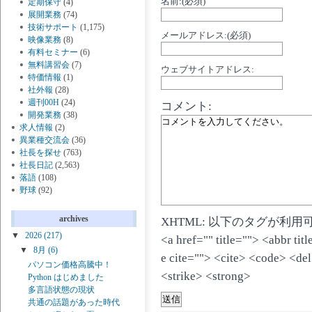
名前:(必須)
定期保守
(4)
展開業務
(74)
技術サポート
(1,175)
メールアドレス:(必須)
映像業務
(8)
有料セミナー
(6)
無料講習会
(7)
ウェブサイトアドレス:
特価情報
(1)
社外報
(28)
週刊00H
(24)
コメント:
開発業務
(38)
求人情報
(2)
異業種交流会
(36)
社長を探せ
(763)
社長日記
(2,563)
落語
(108)
野球
(92)
archives
XHTML: 以下のタグが利用
▼
2026
(217)
<a href="" title=""> <abbr ti
▼
8月
(6)
e cite=""> <cite> <code> <de
パソコン価格高騰中！
<strike> <strong>
Python はじめました
多言語状態の現状
共通の話題があった時代