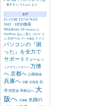
M1 Mac でリカバリモードで起
動する
に
りんもん
より
タグ
NAS
FZ750
EC-CUBE
SSD・HDD換装
Windows 10
Windows 11
シ
あんこ星人
WordPress
コロナ
ンガポール
ドイツ
データ復旧
パソコンの『困
った』を全力で
サポート!!
ビール
ラ
万博
ックマウントサーバ
京都へ
へ
公開例会
兵庫へ
台
分解
北海道
大
湾
同窓会
和歌山へ
阪へ
夫婦の
天満橋