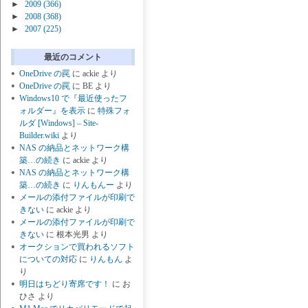
►
2009
(366)
►
2008
(368)
►
2007
(225)
最近のコメント
OneDrive の罠
に
ackie
より
OneDrive の罠
に
BE
より
Windows10 で『最近使ったフ
ォルダー』を表示
に
特殊フォ
ルダ [Windows] – Site-
Builder.wiki
より
NAS の納品とネットワーク構
築…の続き
に
ackie
より
NAS の納品とネットワーク構
築…の続き
に
りんもんー
より
メールの添付ファイルが印刷で
きない
に
ackie
より
メールの添付ファイルが印刷で
きない
に
根本光男
より
オークションで買われるソフト
についての対応
に
りんもん
よ
り
明日はちどり寄席です！
に
お
ひさ
より