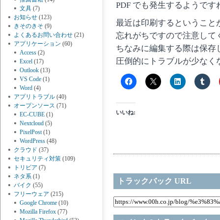
PDF でも発生するようです
文具
(7)
お知らせ
(123)
最近は印刷するということ
きそのきそ
(9)
忘れがちですので注意して
よくあるお問い合わせ
(21)
アプリケーション
(60)
ちなみに編集する際は保存
Access
(2)
圧倒的にトラブルが少なく
Excel
(17)
Outlook
(13)
VS Code
(1)
Word
(4)
アプリトラブル
(40)
オープンソース
(71)
いいね:
EC-CUBE
(1)
Nextcloud
(5)
PixelPost
(1)
WordPress
(48)
クラウド
(37)
セキュリティ対策
(109)
トリビア
(7)
ネタ系
(1)
トラックバック URL
バイク
(55)
フリーウェア
(215)
Google Chrome
(10)
Mozilla Firefox
(77)