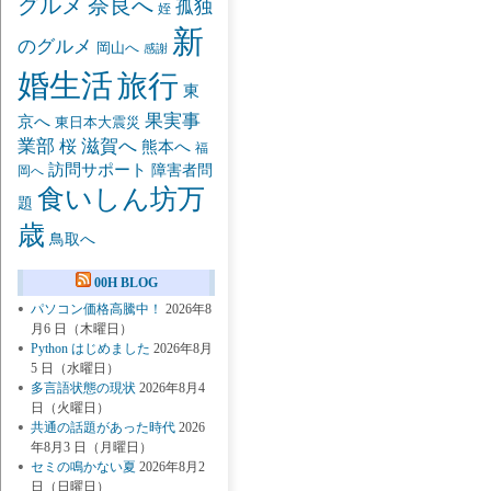
グルメ
奈良へ
孤独
姪
新
のグルメ
岡山へ
感謝
婚生活
旅行
東
果実事
京へ
東日本大震災
業部
桜
滋賀へ
熊本へ
福
訪問サポート
障害者問
岡へ
食いしん坊万
題
歳
鳥取へ
00H BLOG
パソコン価格高騰中！
2026年8
月6 日（木曜日）
Python はじめました
2026年8月
5 日（水曜日）
多言語状態の現状
2026年8月4
日（火曜日）
共通の話題があった時代
2026
年8月3 日（月曜日）
セミの鳴かない夏
2026年8月2
日（日曜日）