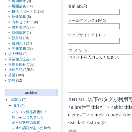
定期保守
(4)
名前:(必須)
展開業務
(74)
技術サポート
(1,175)
映像業務
(8)
メールアドレス:(必須)
有料セミナー
(6)
無料講習会
(7)
特価情報
(1)
ウェブサイトアドレス:
社外報
(28)
週刊00H
(24)
開発業務
(38)
コメント:
求人情報
(2)
異業種交流会
(36)
社長を探せ
(763)
社長日記
(2,563)
落語
(108)
野球
(92)
archives
XHTML: 以下のタグが利用
▼
2026
(217)
▼
8月
(6)
<a href="" title=""> <abbr ti
パソコン価格高騰中！
e cite=""> <cite> <code> <de
Python はじめました
<strike> <strong>
多言語状態の現状
共通の話題があった時代