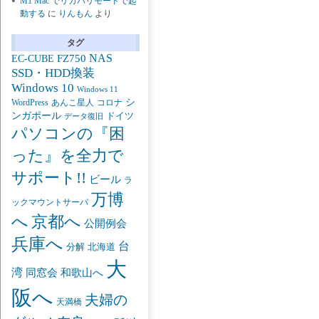
M1 Mac でリカバリモードで起
動する
に
りんもん
より
タグ
NAS
FZ750
EC-CUBE
SSD・HDD換装
Windows 10
Windows 11
シ
あんこ星人
WordPress
コロナ
ンガポール
ドイツ
データ復旧
パソコンの『困
った』を全力で
サポート!!
ビール
ラ
万博
ックマウントサーバ
京都へ
へ
公開例会
兵庫へ
台
分解
北海道
大
湾
同窓会
和歌山へ
阪へ
夫婦の
天満橋