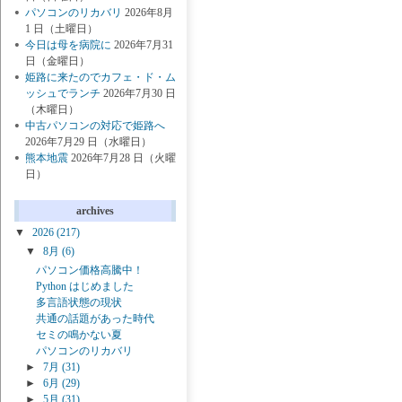
パソコンのリカバリ
2026年8月
1 日（土曜日）
今日は母を病院に
2026年7月31
日（金曜日）
姫路に来たのでカフェ・ド・ム
ッシュでランチ
2026年7月30 日
（木曜日）
中古パソコンの対応で姫路へ
2026年7月29 日（水曜日）
熊本地震
2026年7月28 日（火曜
日）
archives
▼
2026
(217)
▼
8月
(6)
パソコン価格高騰中！
Python はじめました
多言語状態の現状
共通の話題があった時代
セミの鳴かない夏
パソコンのリカバリ
►
7月
(31)
►
6月
(29)
►
5月
(31)