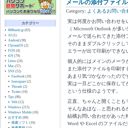
メールの添付ファイ
Category:
よくあるお問い合
実は何度かお問い合わせを
カテゴリー
（ Microsoft Outlook
808bashi.jp
(65)
AI
(1)
メールで送られてきた添付
Android
(38)
そのままダブルクリックし
ChromeOS
(2)
エラーが出て印刷ができな
FON
(4)
iOS
(79)
個人的にはメインのメーラが Thu
Linux
(24)
Mac
(57)
また添付ファイルを印刷す
SNS
(52)
あまり気づかなかったので
Facebook
(19)
foursquare
(2)
実は一旦どこかに保存して
Threads
(2)
という仕様のようです。
Twitter
(19)
Tips
(98)
正直、ちゃんと開くことも
Web
(12)
Windows
(215)
そんなあほな…と思われる
Windows Mobile
(18)
結構お問い合わせがあった
おすすめ
(68)
推薦ソフト
(10)
Word や Excel のファイ
推薦書籍
(14)