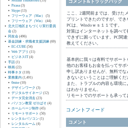
Mozilla Thunderbird
(53)
コメント&トラックバック
Picasa
(3)
Skype
(13)
ここ、2週間前までは、受けた
フリーウェア（Mac）
(5)
プリントできたのですが、できな
フリーウェア（Win）
(44)
PCは、Windoｗｓ１１です。
北大江地区まちづくり実行委員
対策はインターネットを調べて
会
(2)
同友会
(496)
できずに困っています。PC関
基金訓練・求職者支援訓練
(69)
教えてください。
EC-CUBE
(54)
Web アプリ
(11)
ビジネスIT
(4)
基本的に我々は有料でサポート
手話
(1)
他のお客様もお金を払ってサポ
映画
(22)
申し訳ありませんが、無料でな
時事ネタ
(118)
きないということはご理解くだ
業務案内
(1,491)
0mise
(10)
また、トラブルの内容も環境に
デザインワーク
(3)
はわかりません。
デジタルサイネージ
(12)
リモートでのサポートも承って
データ完全消去
(23)
パソコン教室 ゼロぱそ
(4)
ホームページ制作
(45)
コメントフィード
リモートサポート
(50)
レンタルパソコン
(1)
コメント
レンタルルーム
(4)