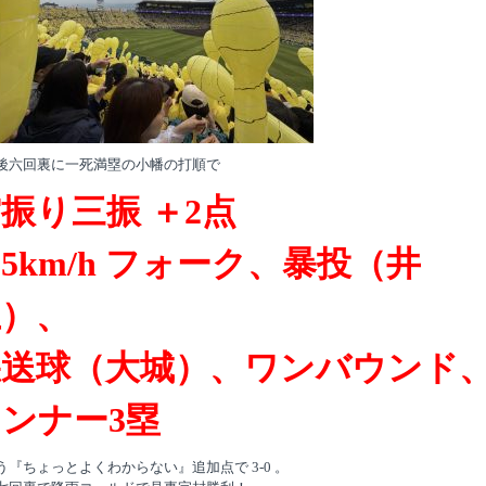
後六回裏に一死満塁の小幡の打順で
振り三振 ＋2点
35km/h フォーク、暴投（井
上）、
悪送球（大城）、ワンバウンド
ンナー3塁
う『ちょっとよくわからない』追加点で 3-0 。