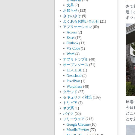
文具
(7)
さて
お知らせ
(123)
近く
きそのきそ
(9)
ポツ
よくあるお問い合わせ
(21)
アプリケーション
(60)
Access
(2)
Excel
(17)
Outlook
(13)
VS Code
(1)
Word
(4)
アプリトラブル
(40)
オープンソース
(71)
EC-CUBE
(1)
Nextcloud
(5)
PixelPost
(1)
WordPress
(48)
クラウド
(37)
セキュリティ対策
(109)
球場
トリビア
(7)
今日
ネタ系
(1)
どこ
バイク
(55)
とか
フリーウェア
(215)
Google Chrome
(10)
Mozilla Firefox
(77)