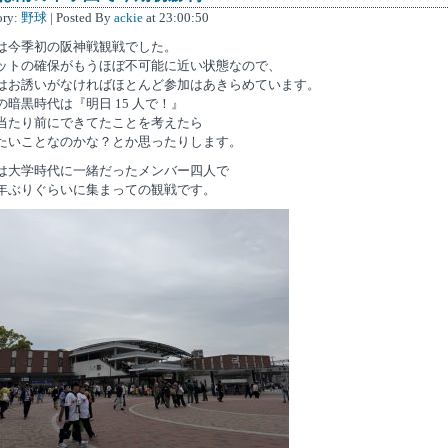
ory:
野球
| Posted By
ackie
at 23:00:50
は今季初の阪神戦観戦でした。
ットの確保がもうほぼ不可能に近い状態なので、
はお誘いがなければほとんど参加はあきらめています。
の暗黒時代は『明日 15 人で！』
当たり前にできてたことを考えたら
たいことなのかな？とか思ったりします。
は大学時代に一緒だったメンバー四人で
年ぶりぐらいに集まっての観戦です。