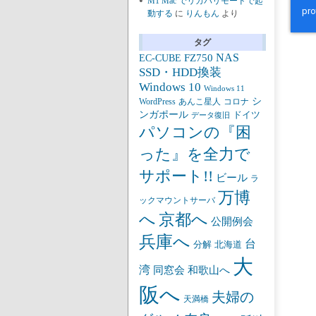
M1 Mac でリカバリモードで起
動する
に
りんもん
より
タグ
NAS
FZ750
EC-CUBE
SSD・HDD換装
Windows 10
Windows 11
シ
あんこ星人
WordPress
コロナ
ンガポール
ドイツ
データ復旧
パソコンの『困
った』を全力で
サポート!!
ビール
ラ
万博
ックマウントサーバ
京都へ
へ
公開例会
兵庫へ
台
分解
北海道
大
湾
同窓会
和歌山へ
阪へ
夫婦の
天満橋