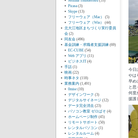
Mozilla Thunderbird
(53)
Picasa
(3)
Skype
(13)
フリーウェア（Mac）
(5)
フリーウェア（Win）
(44)
北大江地区まちづくり実行委員
会
(2)
同友会
(496)
基金訓練・求職者支援訓練
(69)
EC-CUBE
(54)
Web アプリ
(11)
ビジネスIT
(4)
手話
(1)
今日
映画
(22)
やは
時事ネタ
(118)
早め
業務案内
(1,491)
と思
0mise
(10)
何度
デザインワーク
(3)
援護
デジタルサイネージ
(12)
データ完全消去
(23)
パソコン教室 ゼロぱそ
(4)
ホームページ制作
(45)
リモートサポート
(50)
レンタルパソコン
(1)
レンタルルーム
(4)