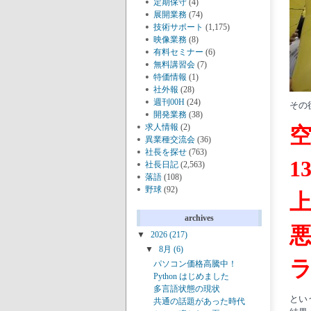
定期保守
(4)
展開業務
(74)
技術サポート
(1,175)
映像業務
(8)
有料セミナー
(6)
無料講習会
(7)
特価情報
(1)
社外報
(28)
週刊00H
(24)
その
開発業務
(38)
求人情報
(2)
空
異業種交流会
(36)
社長を探せ
(763)
1
社長日記
(2,563)
落語
(108)
野球
(92)
archives
▼
2026
(217)
▼
8月
(6)
ラ
パソコン価格高騰中！
Python はじめました
多言語状態の現状
とい
共通の話題があった時代