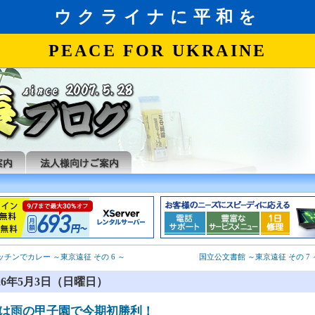
キッチンでカレー ～東京遠征 その 6 ～
国立公文書館 ～東京遠征 その 7 
026年5月3日（日曜日）
は雨の甲子園で今期初勝利！