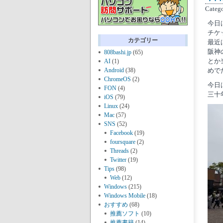
Categ
今日
チケ
カテゴリー
最近
阪神
808bashi.jp
(65)
とか
AI
(1)
Android
(38)
めで
ChromeOS
(2)
今日
FON
(4)
三十
iOS
(79)
Linux
(24)
Mac
(57)
SNS
(52)
Facebook
(19)
foursquare
(2)
Threads
(2)
Twitter
(19)
Tips
(98)
Web
(12)
Windows
(215)
Windows Mobile
(18)
おすすめ
(68)
推薦ソフト
(10)
推薦書籍
(14)