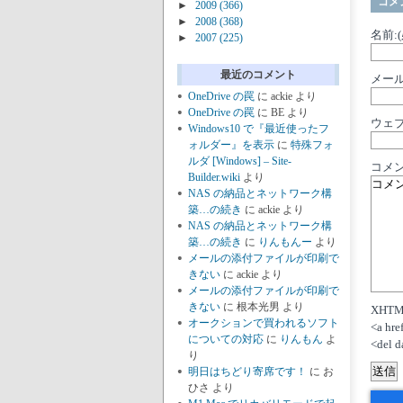
コメ
►
2009
(366)
►
2008
(368)
名前:
►
2007
(225)
最近のコメント
メール
OneDrive の罠
に
ackie
より
OneDrive の罠
に
BE
より
ウェ
Windows10 で『最近使ったフ
ォルダー』を表示
に
特殊フォ
ルダ [Windows] – Site-
コメン
Builder.wiki
より
NAS の納品とネットワーク構
築…の続き
に
ackie
より
NAS の納品とネットワーク構
築…の続き
に
りんもんー
より
メールの添付ファイルが印刷で
きない
に
ackie
より
メールの添付ファイルが印刷で
きない
に
根本光男
より
XHT
オークションで買われるソフト
<a hre
についての対応
に
りんもん
よ
<del d
り
明日はちどり寄席です！
に
お
ひさ
より