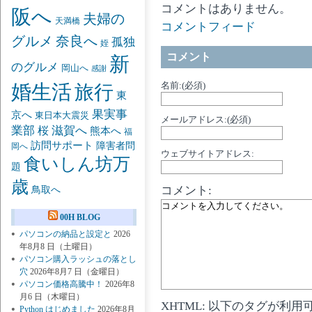
コメントはありません。
阪へ
夫婦の
天満橋
コメントフィード
グルメ
奈良へ
孤独
姪
コメント
新
のグルメ
岡山へ
感謝
名前:(必須)
婚生活
旅行
東
果実事
京へ
東日本大震災
メールアドレス:(必須)
業部
桜
滋賀へ
熊本へ
福
訪問サポート
障害者問
岡へ
ウェブサイトアドレス:
食いしん坊万
題
歳
コメント:
鳥取へ
00H BLOG
パソコンの納品と設定と
2026
年8月8 日（土曜日）
パソコン購入ラッシュの落とし
穴
2026年8月7 日（金曜日）
パソコン価格高騰中！
2026年8
月6 日（木曜日）
XHTML: 以下のタグが利用
Python はじめました
2026年8月