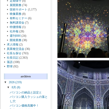
定期保守
(4)
展開業務
(74)
技術サポート
(1,177)
映像業務
(8)
有料セミナー
(6)
無料講習会
(7)
特価情報
(1)
社外報
(28)
週刊00H
(24)
開発業務
(38)
求人情報
(2)
異業種交流会
(36)
社長を探せ
(763)
社長日記
(2,563)
落語
(108)
野球
(92)
archives
▼
2026
(219)
▼
8月
(8)
パソコンの納品と設定と
パソコン購入ラッシュの落と
し穴
パソコン価格高騰中！