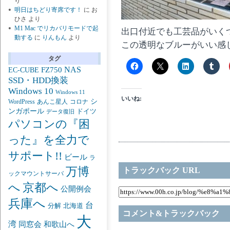
り
明日はちどり寄席です！
に
お
ひさ
より
M1 Mac でリカバリモードで起
出口付近でも工芸品がいく
動する
に
りんもん
より
この透明なブルーがいい感
タグ
NAS
FZ750
EC-CUBE
SSD・HDD換装
Windows 10
Windows 11
いいね:
シ
あんこ星人
WordPress
コロナ
ンガポール
ドイツ
データ復旧
パソコンの『困
った』を全力で
サポート!!
ビール
ラ
万博
トラックバック URL
ックマウントサーバ
京都へ
へ
公開例会
兵庫へ
台
分解
北海道
コメント&トラックバック
大
湾
同窓会
和歌山へ