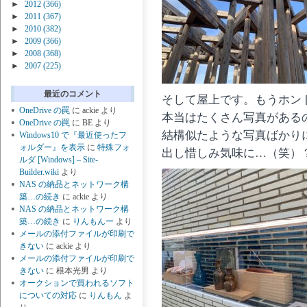
►
2012
(366)
►
2011
(367)
►
2010
(382)
►
2009
(366)
►
2008
(368)
►
2007
(225)
最近のコメント
そして屋上です。もうホン
OneDrive の罠
に
ackie
より
本当はたくさん写真がある
OneDrive の罠
に
BE
より
結構似たような写真ばかり
Windows10 で『最近使ったフ
ォルダー』を表示
に
特殊フォ
出し惜しみ気味に…（笑）
ルダ [Windows] – Site-
Builder.wiki
より
NAS の納品とネットワーク構
築…の続き
に
ackie
より
NAS の納品とネットワーク構
築…の続き
に
りんもんー
より
メールの添付ファイルが印刷で
きない
に
ackie
より
メールの添付ファイルが印刷で
きない
に
根本光男
より
オークションで買われるソフト
についての対応
に
りんもん
よ