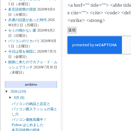
5 日（水曜日）
<a href="" title=""> <abbr ti
多言語状態の現状
2026年8月4
e cite=""> <cite> <code> <de
日（火曜日）
<strike> <strong>
共通の話題があった時代
2026
年8月3 日（月曜日）
セミの鳴かない夏
2026年8月2
日（日曜日）
パソコンのリカバリ
2026年8月
1 日（土曜日）
今日は母を病院に
2026年7月31
日（金曜日）
姫路に来たのでカフェ・ド・ム
ッシュでランチ
2026年7月30 日
（木曜日）
archives
▼
2026
(219)
▼
8月
(8)
パソコンの納品と設定と
パソコン購入ラッシュの落と
し穴
パソコン価格高騰中！
Python はじめました
多言語状態の現状