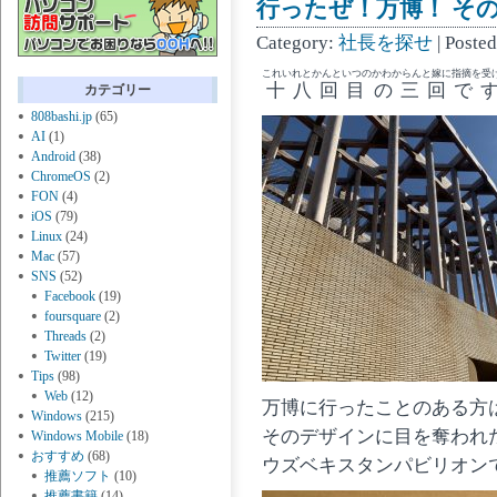
行ったぜ！万博！ その 
Category:
社長を探せ
| Poste
これいれとかんといつのかわからんと嫁に指摘を受
十八回目の三回で
カテゴリー
808bashi.jp
(65)
AI
(1)
Android
(38)
ChromeOS
(2)
FON
(4)
iOS
(79)
Linux
(24)
Mac
(57)
SNS
(52)
Facebook
(19)
foursquare
(2)
Threads
(2)
Twitter
(19)
Tips
(98)
Web
(12)
万博に行ったことのある方
Windows
(215)
そのデザインに目を奪われ
Windows Mobile
(18)
おすすめ
(68)
ウズベキスタンパビリオン
推薦ソフト
(10)
推薦書籍
(14)