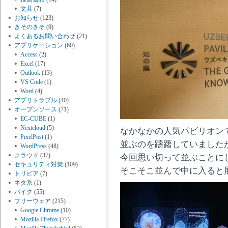
文具
(7)
お知らせ
(123)
きそのきそ
(9)
よくあるお問い合わせ
(21)
アプリケーション
(60)
Access
(2)
Excel
(17)
Outlook
(13)
VS Code
(1)
Word
(4)
アプリトラブル
(40)
オープンソース
(71)
EC-CUBE
(1)
Nextcloud
(5)
なかなかの人気パビリオン
PixelPost
(1)
並ぶのを躊躇していました
WordPress
(48)
クラウド
(37)
今回思い切って並ぶことに
セキュリティ対策
(109)
そこそこ並んで中に入ると
トリビア
(7)
ネタ系
(1)
バイク
(55)
フリーウェア
(215)
Google Chrome
(10)
Mozilla Firefox
(77)