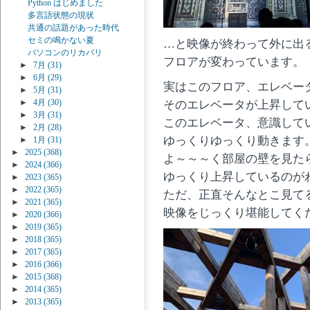
Python はじめました
多言語状態の現状
共通の話題があった時代
セミの鳴かない夏
…と映像が終わって外に出
パソコンのリカバリ
フロアが変わっています。
►
7月
(31)
►
6月
(29)
実はこのフロア、エレベー
►
5月
(31)
►
4月
(30)
そのエレベータが上昇して
►
3月
(31)
このエレベータ、意識して
►
2月
(28)
ゆっくりゆっくり動きます
►
1月
(31)
►
2025
(368)
よ～～～く部屋の壁を見た
►
2024
(366)
ゆっくり上昇しているのが
►
2023
(365)
►
2022
(365)
ただ、正直そんなとこ見て
►
2021
(365)
映像をじっくり堪能してく
►
2020
(366)
►
2019
(365)
►
2018
(365)
►
2017
(365)
►
2016
(366)
►
2015
(368)
►
2014
(365)
►
2013
(365)