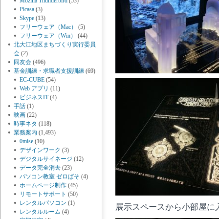
Mozilla Thunderbird
(53)
Picasa
(3)
Skype
(13)
フリーウェア（Mac）
(5)
フリーウェア（Win）
(44)
北大江地区まちづくり実行委員
会
(2)
同友会
(496)
基金訓練・求職者支援訓練
(69)
EC-CUBE
(54)
Web アプリ
(11)
ビジネスIT
(4)
手話
(1)
映画
(22)
時事ネタ
(118)
業務案内
(1,493)
0mise
(10)
デザインワーク
(3)
デジタルサイネージ
(12)
データ完全消去
(23)
パソコン教室 ゼロぱそ
(4)
ホームページ制作
(45)
リモートサポート
(50)
レンタルパソコン
(1)
展示スペースから小部屋に
レンタルルーム
(4)