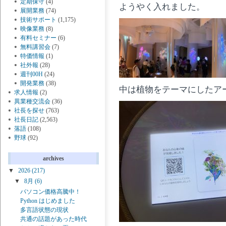
定期保守
(4)
ようやく入れました。
展開業務
(74)
技術サポート
(1,175)
映像業務
(8)
有料セミナー
(6)
無料講習会
(7)
特価情報
(1)
社外報
(28)
週刊00H
(24)
開発業務
(38)
中は植物をテーマにしたア
求人情報
(2)
異業種交流会
(36)
社長を探せ
(763)
社長日記
(2,563)
落語
(108)
野球
(92)
archives
▼
2026
(217)
▼
8月
(6)
パソコン価格高騰中！
Python はじめました
多言語状態の現状
共通の話題があった時代