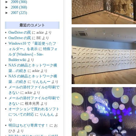
►
2009
(366)
►
2008
(368)
►
2007
(225)
最近のコメント
OneDrive の罠
に
ackie
より
OneDrive の罠
に
BE
より
Windows10 で『最近使ったフ
ォルダー』を表示
に
特殊フォ
ルダ [Windows] – Site-
Builder.wiki
より
NAS の納品とネットワーク構
築…の続き
に
ackie
より
NAS の納品とネットワーク構
築…の続き
に
りんもんー
より
メールの添付ファイルが印刷で
きない
に
ackie
より
メールの添付ファイルが印刷で
きない
に
根本光男
より
オークションで買われるソフト
についての対応
に
りんもん
よ
り
明日はちどり寄席です！
に
お
ひさ
より