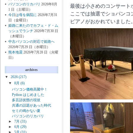
パソコンのリカバリ
2026年8月
最後は小さめのコンサート
1 日（土曜日）
ここでは抽選でショパンコ
今日は母を病院に
2026年7月31
日（金曜日）
ピアノがおかれていました
姫路に来たのでカフェ・ド・ム
ッシュでランチ
2026年7月30 日
（木曜日）
中古パソコンの対応で姫路へ
2026年7月29 日（水曜日）
熊本地震
2026年7月28 日（火曜
日）
archives
▼
2026
(217)
▼
8月
(6)
パソコン価格高騰中！
Python はじめました
多言語状態の現状
共通の話題があった時代
セミの鳴かない夏
パソコンのリカバリ
►
7月
(31)
►
6月
(29)
►
5月
(31)