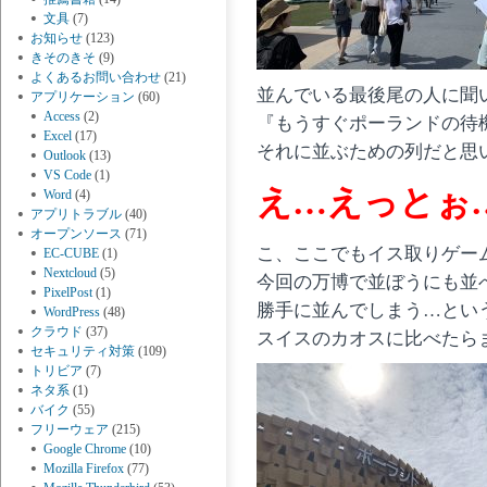
文具
(7)
お知らせ
(123)
きそのきそ
(9)
よくあるお問い合わせ
(21)
並んでいる最後尾の人に聞
アプリケーション
(60)
Access
(2)
『もうすぐポーランドの待
Excel
(17)
それに並ぶための列だと思
Outlook
(13)
VS Code
(1)
え…えっとぉ
Word
(4)
アプリトラブル
(40)
オープンソース
(71)
こ、ここでもイス取りゲー
EC-CUBE
(1)
Nextcloud
(5)
今回の万博で並ぼうにも並
PixelPost
(1)
勝手に並んでしまう…とい
WordPress
(48)
クラウド
(37)
スイスのカオスに比べたら
セキュリティ対策
(109)
トリビア
(7)
ネタ系
(1)
バイク
(55)
フリーウェア
(215)
Google Chrome
(10)
Mozilla Firefox
(77)