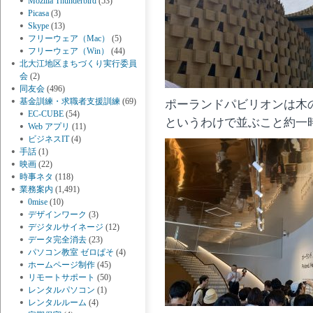
Mozilla Thunderbird
(53)
Picasa
(3)
Skype
(13)
フリーウェア（Mac）
(5)
フリーウェア（Win）
(44)
北大江地区まちづくり実行委員
会
(2)
同友会
(496)
基金訓練・求職者支援訓練
(69)
ポーランドパビリオンは木
EC-CUBE
(54)
というわけで並ぶこと約一
Web アプリ
(11)
ビジネスIT
(4)
手話
(1)
映画
(22)
時事ネタ
(118)
業務案内
(1,491)
0mise
(10)
デザインワーク
(3)
デジタルサイネージ
(12)
データ完全消去
(23)
パソコン教室 ゼロぱそ
(4)
ホームページ制作
(45)
リモートサポート
(50)
レンタルパソコン
(1)
レンタルルーム
(4)