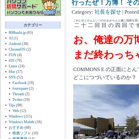
行ったぜ！万博！ その 
Category:
社長を探せ
| Poste
これいれとかんといつのかわからんと嫁に指摘を受
二十二回目の四回で
カテゴリー
808bashi.jp
(65)
お、俺達の万
AI
(1)
Android
(38)
ChromeOS
(2)
まだ終わっちゃ
FON
(4)
iOS
(79)
Linux
(24)
COMMONS E の正面に
Mac
(57)
どこにつづいているのか？
SNS
(52)
Facebook
(19)
foursquare
(2)
Threads
(2)
Twitter
(19)
Tips
(98)
Web
(12)
Windows
(215)
Windows Mobile
(18)
おすすめ
(68)
推薦ソフト
(10)
推薦書籍
(14)