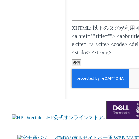
XHTML: 以下のタグが利用
<a href="" title=""> <abbr ti
e cite=""> <cite> <code> <de
<strike> <strong>