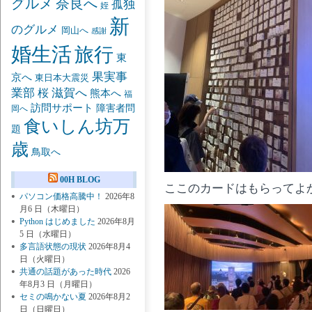
グルメ
奈良へ
孤独
姪
新
のグルメ
岡山へ
感謝
婚生活
旅行
東
果実事
京へ
東日本大震災
業部
桜
滋賀へ
熊本へ
福
訪問サポート
障害者問
岡へ
食いしん坊万
題
歳
鳥取へ
00H BLOG
ここのカードはもらってよ
パソコン価格高騰中！
2026年8
月6 日（木曜日）
Python はじめました
2026年8月
5 日（水曜日）
多言語状態の現状
2026年8月4
日（火曜日）
共通の話題があった時代
2026
年8月3 日（月曜日）
セミの鳴かない夏
2026年8月2
日（日曜日）