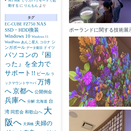
M1 Mac でリカバリモードで起
動する
に
りんもん
より
タグ
NAS
FZ750
EC-CUBE
ポーランドに関する技術展
SSD・HDD換装
Windows 10
Windows 11
シ
あんこ星人
WordPress
コロナ
ンガポール
ドイツ
データ復旧
パソコンの『困
った』を全力で
サポート!!
ビール
ラ
万博
ックマウントサーバ
京都へ
へ
公開例会
兵庫へ
台
分解
北海道
大
湾
同窓会
和歌山へ
阪へ
夫婦の
天満橋