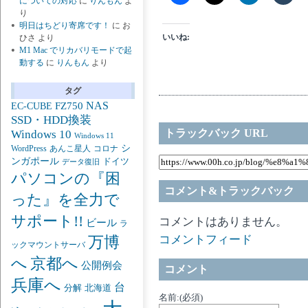
についての対応
に
りんもん
よ
り
明日はちどり寄席です！
に
お
いいね:
ひさ
より
M1 Mac でリカバリモードで起
動する
に
りんもん
より
タグ
NAS
FZ750
EC-CUBE
SSD・HDD換装
トラックバック URL
Windows 10
Windows 11
シ
あんこ星人
WordPress
コロナ
ンガポール
ドイツ
データ復旧
パソコンの『困
コメント&トラックバック
った』を全力で
サポート!!
コメントはありません。
ビール
ラ
コメントフィード
万博
ックマウントサーバ
京都へ
へ
公開例会
コメント
兵庫へ
台
分解
北海道
名前:(必須)