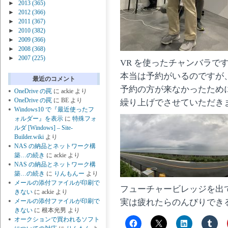
►
2013
(365)
►
2012
(366)
►
2011
(367)
►
2010
(382)
►
2009
(366)
►
2008
(368)
►
2007
(225)
VR を使ったチャンバラで
本当は予約がいるのですが
最近のコメント
予約の方が来なかったため
OneDrive の罠
に
ackie
より
OneDrive の罠
に
BE
より
繰り上げでさせていただき
Windows10 で『最近使ったフ
ォルダー』を表示
に
特殊フォ
ルダ [Windows] – Site-
Builder.wiki
より
NAS の納品とネットワーク構
築…の続き
に
ackie
より
NAS の納品とネットワーク構
築…の続き
に
りんもんー
より
メールの添付ファイルが印刷で
フューチャービレッジを出
きない
に
ackie
より
実は疲れたらのんびりでき
メールの添付ファイルが印刷で
きない
に
根本光男
より
オークションで買われるソフト