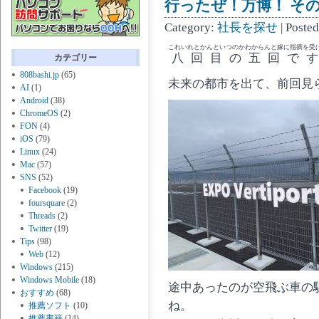
行ったぜ！万博！ その 
Category:
社長を探せ
| Poste
これいれとかんといつのかわからんと嫁に指摘を受
八回目の五回で
カテゴリー
808bashi.jp
(65)
未来の都市を出て、前回見ら
AI
(1)
Android
(38)
ChromeOS
(2)
FON
(4)
iOS
(79)
Linux
(24)
Mac
(57)
SNS
(52)
Facebook
(19)
foursquare
(2)
Threads
(2)
Twitter
(19)
Tips
(98)
Web
(12)
Windows
(215)
Windows Mobile
(18)
途中あったのが空飛ぶ車の
おすすめ
(68)
ね。
推薦ソフト
(10)
推薦書籍
(14)