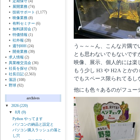
定期保守
(4)
展開業務
(74)
技術サポート
(1,177)
映像業務
(8)
有料セミナー
(6)
無料講習会
(7)
特価情報
(1)
社外報
(28)
う～～～ん、こんな片隅でいい
週刊00H
(24)
開発業務
(39)
とも思わないでもないです
求人情報
(2)
映像、展示、個人的には楽
異業種交流会
(36)
社長を探せ
(763)
もう少し H3 や H2A 
社長日記
(2,563)
でもスペース限られてるし
落語
(108)
野球
(92)
他にも色々あるのがフュー
archives
▼
2026
(220)
▼
8月
(9)
Python やってます
パソコンの納品と設定と
パソコン購入ラッシュの落と
し穴