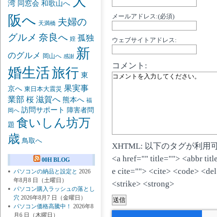
大
湾
同窓会
和歌山へ
阪へ
メールアドレス:(必須)
夫婦の
天満橋
グルメ
奈良へ
孤独
姪
ウェブサイトアドレス:
新
のグルメ
岡山へ
感謝
コメント:
婚生活
旅行
東
果実事
京へ
東日本大震災
業部
桜
滋賀へ
熊本へ
福
訪問サポート
障害者問
岡へ
食いしん坊万
題
歳
鳥取へ
XHTML: 以下のタグが利用
<a href="" title=""> <abbr ti
00H BLOG
e cite=""> <cite> <code> <de
パソコンの納品と設定と
2026
年8月8 日（土曜日）
<strike> <strong>
パソコン購入ラッシュの落とし
穴
2026年8月7 日（金曜日）
パソコン価格高騰中！
2026年8
月6 日（木曜日）