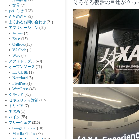
そろそろ復活の目途が立っ
文具
(7)
お知らせ
(123)
きそのきそ
(9)
よくあるお問い合わせ
(21)
アプリケーション
(60)
Access
(2)
Excel
(17)
Outlook
(13)
VS Code
(1)
Word
(4)
アプリトラブル
(40)
オープンソース
(71)
EC-CUBE
(1)
Nextcloud
(5)
PixelPost
(1)
WordPress
(48)
クラウド
(37)
セキュリティ対策
(109)
トリビア
(7)
ネタ系
(1)
バイク
(55)
フリーウェア
(215)
Google Chrome
(10)
Mozilla Firefox
(77)