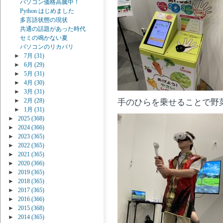
パソコン価格高騰中！
Python はじめました
多言語状態の現状
共通の話題があった時代
セミの鳴かない夏
パソコンのリカバリ
►
7月
(31)
►
6月
(29)
►
5月
(31)
►
4月
(30)
►
3月
(31)
►
2月
(28)
手のひらを乗せることで野
►
1月
(31)
►
2025
(368)
►
2024
(366)
►
2023
(365)
►
2022
(365)
►
2021
(365)
►
2020
(366)
►
2019
(365)
►
2018
(365)
►
2017
(365)
►
2016
(366)
►
2015
(368)
►
2014
(365)