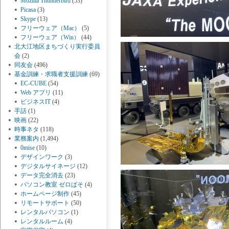
Mozilla Thunderbird
(53)
Picasa
(3)
Skype
(13)
フリーウェア（Mac）
(5)
フリーウェア（Win）
(44)
北大江地区まちづくり実行委員
会
(2)
同友会
(496)
基金訓練・求職者支援訓練
(69)
EC-CUBE
(54)
Web アプリ
(11)
ビジネスIT
(4)
手話
(1)
映画
(22)
時事ネタ
(118)
業務案内
(1,494)
0mise
(10)
デザインワーク
(3)
デジタルサイネージ
(12)
データ完全消去
(23)
パソコン教室 ゼロぱそ
(4)
ホームページ制作
(45)
リモートサポート
(50)
レンタルパソコン
(1)
レンタルルーム
(4)