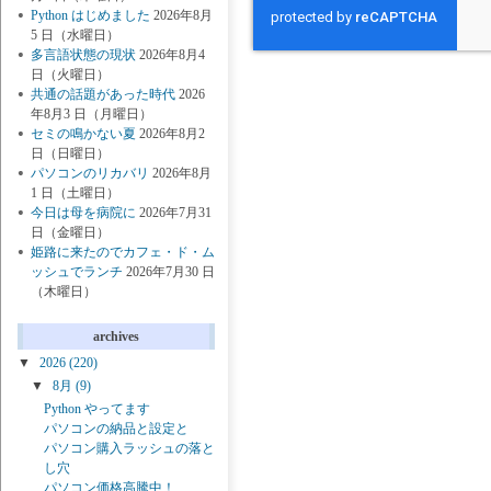
Python はじめました
2026年8月
5 日（水曜日）
多言語状態の現状
2026年8月4
日（火曜日）
共通の話題があった時代
2026
年8月3 日（月曜日）
セミの鳴かない夏
2026年8月2
日（日曜日）
パソコンのリカバリ
2026年8月
1 日（土曜日）
今日は母を病院に
2026年7月31
日（金曜日）
姫路に来たのでカフェ・ド・ム
ッシュでランチ
2026年7月30 日
（木曜日）
archives
▼
2026
(220)
▼
8月
(9)
Python やってます
パソコンの納品と設定と
パソコン購入ラッシュの落と
し穴
パソコン価格高騰中！