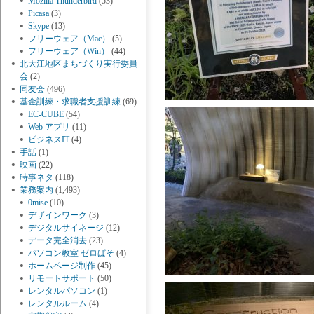
Mozilla Thunderbird
(53)
Picasa
(3)
Skype
(13)
フリーウェア（Mac）
(5)
フリーウェア（Win）
(44)
北大江地区まちづくり実行委員
会
(2)
同友会
(496)
基金訓練・求職者支援訓練
(69)
EC-CUBE
(54)
Web アプリ
(11)
ビジネスIT
(4)
手話
(1)
映画
(22)
時事ネタ
(118)
業務案内
(1,493)
0mise
(10)
デザインワーク
(3)
デジタルサイネージ
(12)
データ完全消去
(23)
パソコン教室 ゼロぱそ
(4)
ホームページ制作
(45)
リモートサポート
(50)
レンタルパソコン
(1)
レンタルルーム
(4)