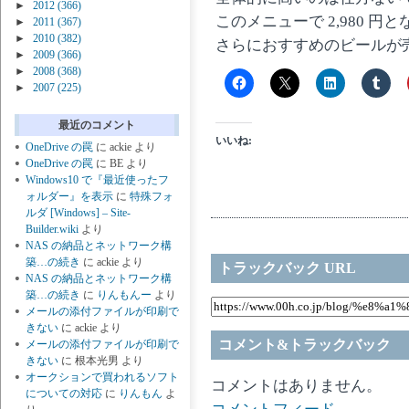
►
2012
(366)
このメニューで 2,980 円と
►
2011
(367)
►
2010
(382)
さらにおすすめのビールが売り
►
2009
(366)
►
2008
(368)
►
2007
(225)
最近のコメント
いいね:
OneDrive の罠
に
ackie
より
OneDrive の罠
に
BE
より
Windows10 で『最近使ったフ
ォルダー』を表示
に
特殊フォ
ルダ [Windows] – Site-
Builder.wiki
より
NAS の納品とネットワーク構
築…の続き
に
ackie
より
トラックバック URL
NAS の納品とネットワーク構
築…の続き
に
りんもんー
より
メールの添付ファイルが印刷で
きない
に
ackie
より
コメント&トラックバック
メールの添付ファイルが印刷で
きない
に
根本光男
より
オークションで買われるソフト
コメントはありません。
についての対応
に
りんもん
よ