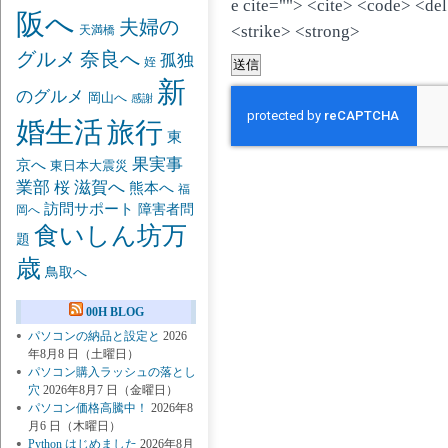
e cite=""> <cite> <code> <de
阪へ
夫婦の
<strike> <strong>
天満橋
グルメ
奈良へ
孤独
姪
新
のグルメ
岡山へ
感謝
婚生活
旅行
東
果実事
京へ
東日本大震災
業部
桜
滋賀へ
熊本へ
福
訪問サポート
障害者問
岡へ
食いしん坊万
題
歳
鳥取へ
00H BLOG
パソコンの納品と設定と
2026
年8月8 日（土曜日）
パソコン購入ラッシュの落とし
穴
2026年8月7 日（金曜日）
パソコン価格高騰中！
2026年8
月6 日（木曜日）
Python はじめました
2026年8月