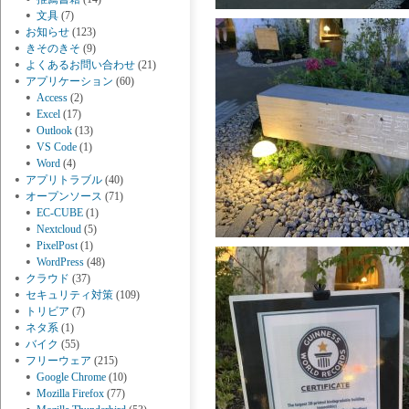
文具
(7)
お知らせ
(123)
きそのきそ
(9)
よくあるお問い合わせ
(21)
アプリケーション
(60)
Access
(2)
Excel
(17)
Outlook
(13)
VS Code
(1)
Word
(4)
アプリトラブル
(40)
オープンソース
(71)
EC-CUBE
(1)
Nextcloud
(5)
PixelPost
(1)
WordPress
(48)
クラウド
(37)
セキュリティ対策
(109)
トリビア
(7)
ネタ系
(1)
バイク
(55)
フリーウェア
(215)
Google Chrome
(10)
Mozilla Firefox
(77)