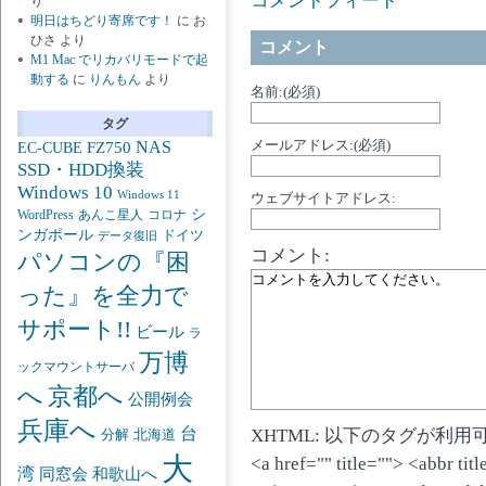
コメントフィード
り
明日はちどり寄席です！
に
お
ひさ
より
コメント
M1 Mac でリカバリモードで起
動する
に
りんもん
より
名前:(必須)
タグ
NAS
メールアドレス:(必須)
FZ750
EC-CUBE
SSD・HDD換装
Windows 10
Windows 11
ウェブサイトアドレス:
シ
あんこ星人
WordPress
コロナ
ンガポール
ドイツ
データ復旧
コメント:
パソコンの『困
った』を全力で
サポート!!
ビール
ラ
万博
ックマウントサーバ
京都へ
へ
公開例会
兵庫へ
台
XHTML: 以下のタグが利用
分解
北海道
大
<a href="" title=""> <abbr ti
湾
同窓会
和歌山へ