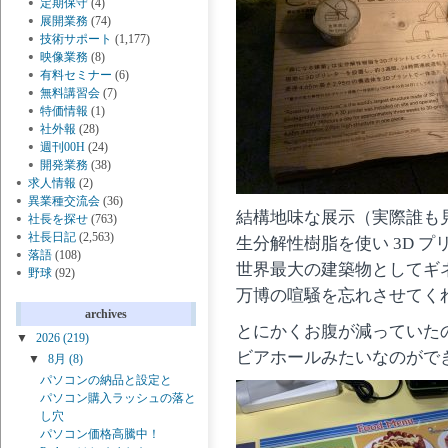
定期保守
(4)
展開業務
(74)
技術サポート
(1,177)
映像業務
(8)
有料セミナー
(6)
無料講習会
(7)
特価情報
(1)
社外報
(28)
週刊00H
(24)
開発業務
(38)
求人情報
(2)
異業種交流会
(36)
結構地味な展示（実際誰も
社長を探せ
(763)
社長日記
(2,563)
生分解性樹脂を使い 3D プ
落語
(108)
世界最大の建築物としてギ
野球
(92)
万博の喧騒を忘れさせてく
archives
とにかくお腹が減っていた
▼
2026
(219)
ビアホールみたいなのがで
▼
8月
(8)
パソコンの納品と設定と
パソコン購入ラッシュの落と
し穴
パソコン価格高騰中！