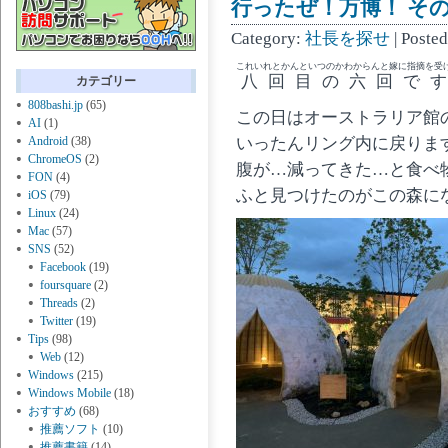
行ったぜ！万博！ その 
Category:
社長を探せ
| Poste
これいれとかんといつのかわからんと嫁に指摘を受
八回目の六回で
カテゴリー
808bashi.jp
(65)
この日はオーストラリア館
AI
(1)
いったんリング内に戻りま
Android
(38)
ChromeOS
(2)
腹が…減ってきた…と食べ
FON
(4)
ふと見つけたのがこの森に
iOS
(79)
Linux
(24)
Mac
(57)
SNS
(52)
Facebook
(19)
foursquare
(2)
Threads
(2)
Twitter
(19)
Tips
(98)
Web
(12)
Windows
(215)
Windows Mobile
(18)
おすすめ
(68)
推薦ソフト
(10)
推薦書籍
(14)