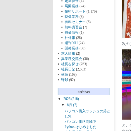
定期保守
(4)
展開業務
(74)
技術サポート
(1,176)
映像業務
(8)
有料セミナー
(6)
無料講習会
(7)
特価情報
(1)
社外報
(28)
週刊00H
(24)
次の
開発業務
(38)
求人情報
(2)
異業種交流会
(36)
社長を探せ
(763)
社長日記
(2,563)
落語
(108)
野球
(92)
archives
▼
2026
(218)
▼
8月
(7)
パソコン購入ラッシュの落と
し穴
パソコン価格高騰中！
と、
Python はじめました
ただ