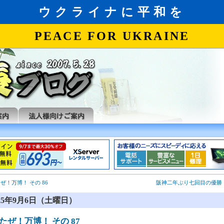
ぜ！万博！ その 86
阪神二年ぶり七回目の優勝 !
025年9月6日（土曜日）
たぜ！万博！ その 87