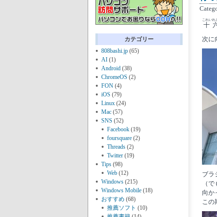
Categ
これいれ
十
次に
カテゴリー
808bashi.jp
(65)
AI
(1)
Android
(38)
ChromeOS
(2)
FON
(4)
iOS
(79)
Linux
(24)
Mac
(57)
SNS
(52)
Facebook
(19)
foursquare
(2)
Threads
(2)
Twitter
(19)
Tips
(98)
Web
(12)
ブラ
Windows
(215)
（で
Windows Mobile
(18)
向か
おすすめ
(68)
この
推薦ソフト
(10)
推薦書籍
(14)