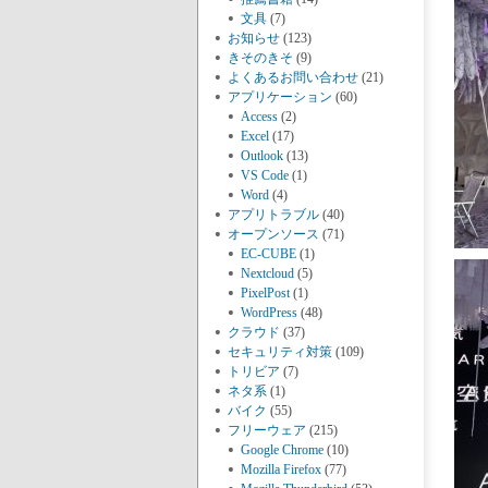
文具
(7)
お知らせ
(123)
きそのきそ
(9)
よくあるお問い合わせ
(21)
アプリケーション
(60)
Access
(2)
Excel
(17)
Outlook
(13)
VS Code
(1)
Word
(4)
アプリトラブル
(40)
オープンソース
(71)
EC-CUBE
(1)
Nextcloud
(5)
PixelPost
(1)
WordPress
(48)
クラウド
(37)
セキュリティ対策
(109)
トリビア
(7)
ネタ系
(1)
バイク
(55)
フリーウェア
(215)
Google Chrome
(10)
Mozilla Firefox
(77)