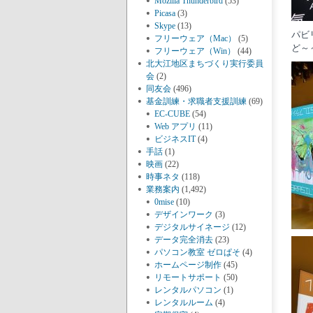
Mozilla Thunderbird
(53)
Picasa
(3)
Skype
(13)
パビ
フリーウェア（Mac）
(5)
ど～
フリーウェア（Win）
(44)
北大江地区まちづくり実行委員
会
(2)
同友会
(496)
基金訓練・求職者支援訓練
(69)
EC-CUBE
(54)
Web アプリ
(11)
ビジネスIT
(4)
手話
(1)
映画
(22)
時事ネタ
(118)
業務案内
(1,492)
0mise
(10)
デザインワーク
(3)
デジタルサイネージ
(12)
データ完全消去
(23)
パソコン教室 ゼロぱそ
(4)
ホームページ制作
(45)
リモートサポート
(50)
レンタルパソコン
(1)
レンタルルーム
(4)