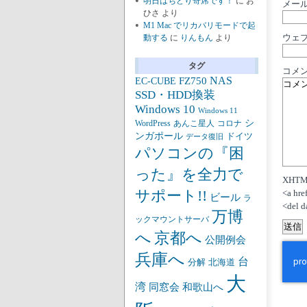
明日はちどり寄席です！
に
お
メール
ひさ
より
M1 Mac でリカバリモードで起
ウェ
動する
に
りんもん
より
タグ
コメン
NAS
FZ750
EC-CUBE
SSD・HDD換装
Windows 10
Windows 11
シ
あんこ星人
WordPress
コロナ
ンガポール
ドイツ
データ復旧
パソコンの『困
った』を全力で
XHT
サポート!!
<a hre
ビール
ラ
<del d
万博
ックマウントサーバ
京都へ
へ
公開例会
兵庫へ
台
分解
北海道
大
湾
同窓会
和歌山へ