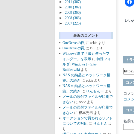
►
2011
(367)
►
2010
(382)
►
2009
(366)
►
2008
(368)
いいね
►
2007
(225)
最近のコメント
OneDrive の罠
に
ackie
より
OneDrive の罠
に
BE
より
Windows10 で『最近使ったフ
ォルダー』を表示
に
特殊フォ
トラ
ルダ [Windows] – Site-
Builder.wiki
より
NAS の納品とネットワーク構
築…の続き
に
ackie
より
コメ
NAS の納品とネットワーク構
築…の続き
に
りんもんー
より
コメ
メールの添付ファイルが印刷で
コメ
きない
に
ackie
より
メールの添付ファイルが印刷で
コメ
きない
に
根本光男
より
オークションで買われるソフト
名前:
についての対応
に
りんもん
よ
り