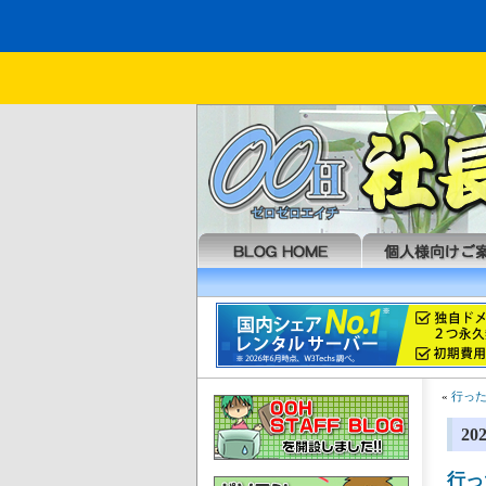
«
行った
2
行っ