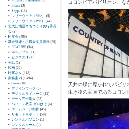
Mozilla Thunderbird
(53)
コロンビアパビリオン、な
Picasa
(3)
Skype
(13)
フリーウェア（Mac）
(5)
フリーウェア（Win）
(44)
北大江地区まちづくり実行委員
会
(2)
同友会
(496)
基金訓練・求職者支援訓練
(69)
EC-CUBE
(54)
Web アプリ
(11)
ビジネスIT
(4)
手話
(1)
映画
(22)
時事ネタ
(118)
業務案内
(1,494)
0mise
(10)
天井の蝶に導かれてパビリ
デザインワーク
(3)
生き物の宝庫であるコロン
デジタルサイネージ
(12)
データ完全消去
(23)
パソコン教室 ゼロぱそ
(4)
ホームページ制作
(45)
リモートサポート
(50)
レンタルパソコン
(1)
レンタルルーム
(4)