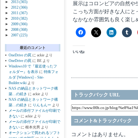
►
2013
(365)
展示はコロンビアの自然や
►
2012
(366)
こっち方面が好きな人にと
►
2011
(367)
►
2010
(382)
なかなか雰囲気も良く楽し
►
2009
(366)
►
2008
(368)
►
2007
(225)
最近のコメント
いいね:
OneDrive の罠
に
ackie
より
OneDrive の罠
に
BE
より
Windows10 で『最近使ったフ
ォルダー』を表示
に
特殊フォ
ルダ [Windows] – Site-
Builder.wiki
より
NAS の納品とネットワーク構
築…の続き
に
ackie
より
トラックバック URL
NAS の納品とネットワーク構
築…の続き
に
りんもんー
より
メールの添付ファイルが印刷で
きない
に
ackie
より
コメント&トラックバック
メールの添付ファイルが印刷で
きない
に
根本光男
より
オークションで買われるソフト
コメントはありません。