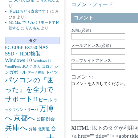
についての対応
に
りんもん
よ
コメントフィード
り
明日はちどり寄席です！
に
お
ひさ
より
コメント
M1 Mac でリカバリモードで起
動する
に
りんもん
より
名前:(必須)
タグ
メールアドレス:(必須)
NAS
FZ750
EC-CUBE
SSD・HDD換装
Windows 10
ウェブサイトアドレス:
Windows 11
シ
あんこ星人
WordPress
コロナ
ンガポール
ドイツ
データ復旧
コメント:
パソコンの『困
った』を全力で
サポート!!
ビール
ラ
万博
ックマウントサーバ
京都へ
へ
公開例会
兵庫へ
XHTML: 以下のタグが利用
台
分解
北海道
<a href="" title=""> <abbr ti