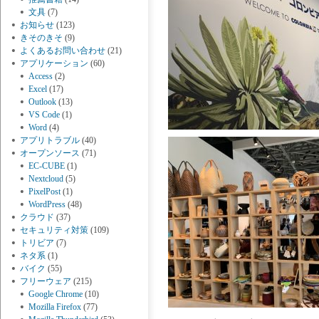
文具
(7)
お知らせ
(123)
きそのきそ
(9)
よくあるお問い合わせ
(21)
アプリケーション
(60)
Access
(2)
Excel
(17)
Outlook
(13)
VS Code
(1)
Word
(4)
アプリトラブル
(40)
オープンソース
(71)
EC-CUBE
(1)
Nextcloud
(5)
PixelPost
(1)
WordPress
(48)
クラウド
(37)
セキュリティ対策
(109)
トリビア
(7)
ネタ系
(1)
バイク
(55)
フリーウェア
(215)
Google Chrome
(10)
Mozilla Firefox
(77)