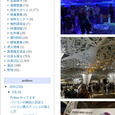
定期保守
(4)
展開業務
(74)
技術サポート
(1,177)
映像業務
(8)
有料セミナー
(6)
無料講習会
(7)
特価情報
(1)
社外報
(28)
週刊00H
(24)
開発業務
(39)
求人情報
(2)
異業種交流会
(36)
社長を探せ
(763)
社長日記
(2,563)
落語
(108)
野球
(92)
archives
▼
2026
(220)
▼
8月
(9)
Python やってます
パソコンの納品と設定と
パソコン購入ラッシュの落と
し穴