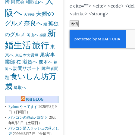
大
湾
同窓会
和歌山へ
e cite=""> <cite> <code> <de
阪へ
夫婦の
<strike> <strong>
天満橋
グルメ
奈良へ
孤独
姪
新
のグルメ
岡山へ
感謝
婚生活
旅行
東
果実事
京へ
東日本大震災
業部
桜
滋賀へ
熊本へ
福
訪問サポート
障害者問
岡へ
食いしん坊万
題
歳
鳥取へ
00H BLOG
Python やってます
2026年8月9
日（日曜日）
パソコンの納品と設定と
2026
年8月8 日（土曜日）
パソコン購入ラッシュの落とし
穴
2026年8月7 日（金曜日）