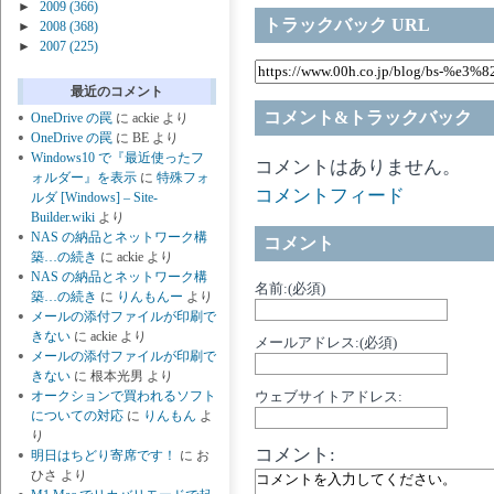
►
2009
(366)
トラックバック URL
►
2008
(368)
►
2007
(225)
最近のコメント
コメント&トラックバック
OneDrive の罠
に
ackie
より
OneDrive の罠
に
BE
より
Windows10 で『最近使ったフ
コメントはありません。
ォルダー』を表示
に
特殊フォ
コメントフィード
ルダ [Windows] – Site-
Builder.wiki
より
NAS の納品とネットワーク構
コメント
築…の続き
に
ackie
より
NAS の納品とネットワーク構
名前:(必須)
築…の続き
に
りんもんー
より
メールの添付ファイルが印刷で
きない
に
ackie
より
メールアドレス:(必須)
メールの添付ファイルが印刷で
きない
に
根本光男
より
オークションで買われるソフト
ウェブサイトアドレス:
についての対応
に
りんもん
よ
り
コメント:
明日はちどり寄席です！
に
お
ひさ
より