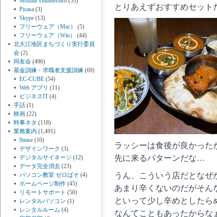
Mozilla Thunderbird
(53)
とりあえずおすすめセット
Picasa
(3)
Skype
(13)
フリーウェア（Mac）
(5)
フリーウェア（Win）
(44)
北大江地区まちづくり実行委員
会
(2)
同友会
(496)
基金訓練・求職者支援訓練
(69)
EC-CUBE
(54)
Web アプリ
(11)
ビジネスIT
(4)
手話
(1)
映画
(22)
時事ネタ
(118)
業務案内
(1,491)
0mise
(10)
ラッシーは食後が良かった
デザインワーク
(3)
先に来るパターンだな…
デジタルサイネージ
(12)
データ完全消去
(23)
うん、こういう店だとなぜ
パソコン教室 ゼロぱそ
(4)
ホームページ制作
(45)
あまり辛くないのだがそん
リモートサポート
(50)
といって少し辛めとしたら
レンタルパソコン
(1)
レンタルルーム
(4)
なんてこともあったからな