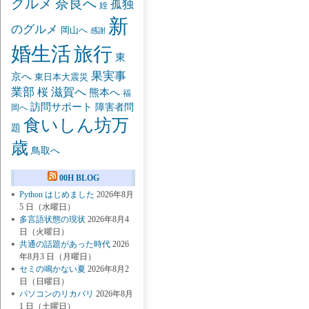
グルメ
奈良へ
孤独
姪
新
のグルメ
岡山へ
感謝
婚生活
旅行
東
果実事
京へ
東日本大震災
業部
桜
滋賀へ
熊本へ
福
訪問サポート
障害者問
岡へ
食いしん坊万
題
歳
鳥取へ
00H BLOG
Python はじめました
2026年8月
5 日（水曜日）
多言語状態の現状
2026年8月4
日（火曜日）
共通の話題があった時代
2026
年8月3 日（月曜日）
セミの鳴かない夏
2026年8月2
日（日曜日）
パソコンのリカバリ
2026年8月
1 日（土曜日）