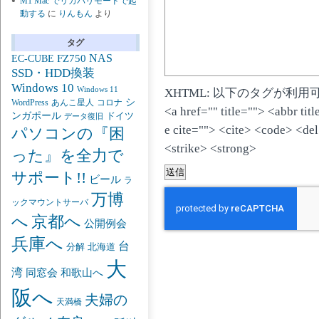
M1 Mac でリカバリモードで起
動する
に
りんもん
より
タグ
NAS
FZ750
EC-CUBE
SSD・HDD換装
Windows 10
Windows 11
XHTML: 以下のタグが利用
シ
あんこ星人
WordPress
コロナ
<a href="" title=""> <abbr ti
ンガポール
ドイツ
データ復旧
e cite=""> <cite> <code> <de
パソコンの『困
<strike> <strong>
った』を全力で
サポート!!
ビール
ラ
万博
ックマウントサーバ
京都へ
へ
公開例会
兵庫へ
台
分解
北海道
大
湾
同窓会
和歌山へ
阪へ
夫婦の
天満橋