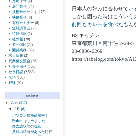
定期保守
(4)
展開業務
(74)
日本人の好みに合わせてい
技術サポート
(1,175)
しかし困った時はこういう
映像業務
(8)
有料セミナー
(6)
前回もカレーを食べた
もん
無料講習会
(7)
特価情報
(1)
BS キッチン
社外報
(28)
東京都荒川区南千住 2-28-5
週刊00H
(24)
開発業務
(38)
03-6806-6269
求人情報
(2)
https://tabelog.com/tokyo/
異業種交流会
(36)
社長を探せ
(763)
社長日記
(2,563)
落語
(108)
野球
(92)
archives
▼
2026
(217)
▼
8月
(6)
パソコン価格高騰中！
Python はじめました
多言語状態の現状
共通の話題があった時代