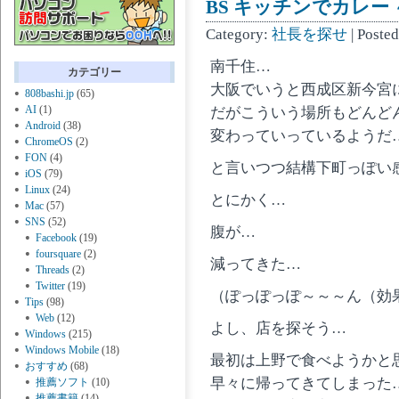
BS キッチンでカレー 
Category:
社長を探せ
| Poste
南千住…
カテゴリー
大阪でいうと西成区新今宮
808bashi.jp
(65)
AI
(1)
だがこういう場所もどんど
Android
(38)
変わっていっているようだ
ChromeOS
(2)
FON
(4)
と言いつつ結構下町っぽい
iOS
(79)
Linux
(24)
とにかく…
Mac
(57)
SNS
(52)
腹が…
Facebook
(19)
foursquare
(2)
減ってきた…
Threads
(2)
Twitter
(19)
（ぽっぽっぽ～～～ん（効
Tips
(98)
Web
(12)
よし、店を探そう…
Windows
(215)
Windows Mobile
(18)
最初は上野で食べようかと
おすすめ
(68)
早々に帰ってきてしまった
推薦ソフト
(10)
推薦書籍
(14)