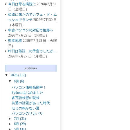
今日は母を病院に
2026年7月31
日（金曜日）
姫路に来たのでカフェ・ド・ム
ッシュでランチ
2026年7月30 日
（木曜日）
中古パソコンの対応で姫路へ
2026年7月29 日（水曜日）
熊本地震
2026年7月28 日（火曜
日）
昨日は落語…の予定でしたが…
2026年7月27 日（月曜日）
archives
▼
2026
(217)
▼
8月
(6)
パソコン価格高騰中！
Python はじめました
多言語状態の現状
共通の話題があった時代
セミの鳴かない夏
パソコンのリカバリ
►
7月
(31)
►
6月
(29)
►
5月
(31)