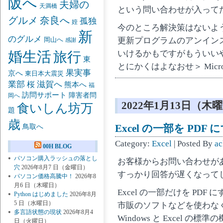
阪へ
夫婦の
天満橋
という問い合わせが入って
グルメ
奈良へ
孤独
姪
今のところ解決策はないよ
新
のグルメ
更新プログラムのアンイン
岡山へ
感謝
いけるかもですがもういい
婚生活
旅行
東
とにかくはよなおせ＞ Micros
果実事
京へ
東日本大震災
業部
桜
滋賀へ
熊本へ
福
訪問サポート
障害者問
岡へ
2022年1月13日（木
食いしん坊万
題
歳
Excel の一部を PDF 
鳥取へ
Category:
Excel
| Posted By
ac
00H BLOG
パソコン購入ラッシュの落とし
お客様からお問い合わせが
穴
2026年8月7 日（金曜日）
すっかり回答が遅くなって
パソコン価格高騰中！
2026年8
月6 日（木曜日）
Excel の一部だけを PD
Python はじめました
2026年8月
5 日（水曜日）
市販のソフトなどを使わな
多言語状態の現状
2026年8月4
Windows と Excel の
日（火曜日）