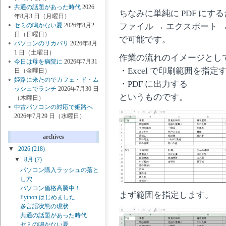
共通の話題があった時代
2026
ちなみに単純に PDF にす
年8月3 日（月曜日）
ファイル → エクスポート → 
セミの鳴かない夏
2026年8月2
日（日曜日）
で可能です。
パソコンのリカバリ
2026年8月
1 日（土曜日）
作業の流れのイメージとし
今日は母を病院に
2026年7月31
・Excel で印刷範囲を指定
日（金曜日）
姫路に来たのでカフェ・ド・ム
・PDF に出力する
ッシュでランチ
2026年7月30 日
というものです。
（木曜日）
中古パソコンの対応で姫路へ
2026年7月29 日（水曜日）
archives
▼
2026
(218)
▼
8月
(7)
パソコン購入ラッシュの落と
し穴
パソコン価格高騰中！
まず範囲を指定します。
Python はじめました
多言語状態の現状
共通の話題があった時代
セミの鳴かない夏