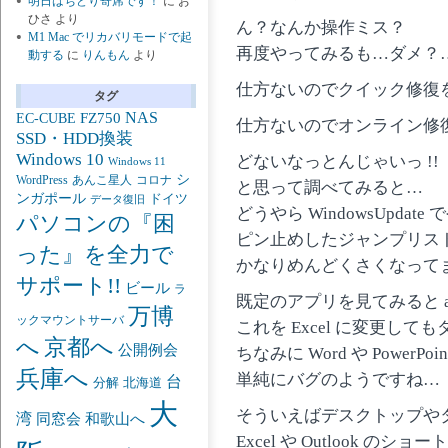
明日はちどり寄席です！
に
お
ひさ
より
ん？なんか操作ミス？
M1 Mac でリカバリモードで起
再度やってみるも…ダメ？
動する
に
りんもん
より
仕方ないのでクイック修復
タグ
NAS
FZ750
EC-CUBE
仕方ないのでオンライン修
SSD・HDD換装
Windows 10
どないなっとんじゃいっ !!
Windows 11
シ
あんこ星人
WordPress
コロナ
と思って調べてみると…
ンガポール
ドイツ
データ復旧
どうやら WindowsUpdat
パソコンの『困
ピン止めしたジャンプリス
った』を全力で
かなりめんどくさくなって
サポート!!
ビール
ラ
既定のアプリを見てみると a
万博
ックマウントサーバ
これを Excel に変更して
京都へ
へ
公開例会
ちなみに Word や PowerP
兵庫へ
単純にバグのようですね…
台
分解
北海道
大
そういえばデスクトップや
湾
同窓会
和歌山へ
Excel や Outlook の