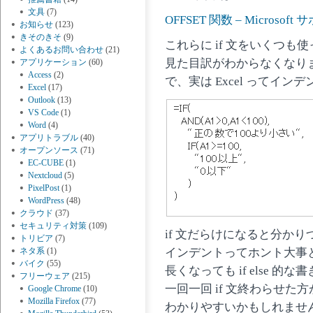
文具
(7)
OFFSET 関数 – Microsoft
お知らせ
(123)
きそのきそ
(9)
これらに if 文をいくつも
よくあるお問い合わせ
(21)
見た目訳がわからなくなり
アプリケーション
(60)
Access
(2)
で、実は Excel ってイ
Excel
(17)
Outlook
(13)
VS Code
(1)
Word
(4)
アプリトラブル
(40)
オープンソース
(71)
EC-CUBE
(1)
Nextcloud
(5)
PixelPost
(1)
WordPress
(48)
クラウド
(37)
セキュリティ対策
(109)
if 文だらけになると分か
トリビア
(7)
インデントってホント大事
ネタ系
(1)
バイク
(55)
長くなっても if else 的
フリーウェア
(215)
一回一回 if 文終わらせた方
Google Chrome
(10)
Mozilla Firefox
(77)
わかりやすいかもしれませ