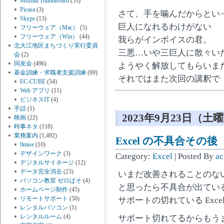
Mozilla Thunderbird
(53)
Picasa
(3)
さて、手を噛んだからとい
Skype
(13)
巨人になれるわけがない
フリーウェア（Mac）
(5)
フリーウェア（Win）
(44)
我らがインボイスの君。
北大江地区まちづくり実行委員
三悪…いや三巨人に散々い
会
(2)
同友会
(496)
ようやく解放してもらいま
基金訓練・求職者支援訓練
(69)
それではまた次回の講釈で
EC-CUBE
(54)
Web アプリ
(11)
ビジネスIT
(4)
手話
(1)
2023年9月23日（土
映画
(22)
時事ネタ
(118)
業務案内
(1,492)
Excel の不具合その後
0mise
(10)
デザインワーク
(3)
Category:
Excel
| Posted By
ac
デジタルサイネージ
(12)
データ完全消去
(23)
いまだ改善されることのない 
パソコン教室 ゼロぱそ
(4)
と思ったら不具合が出てい
ホームページ制作
(45)
リモートサポート
(50)
サポートの切れている Excel
レンタルパソコン
(1)
レンタルルーム
(4)
サポート切れてるからもう