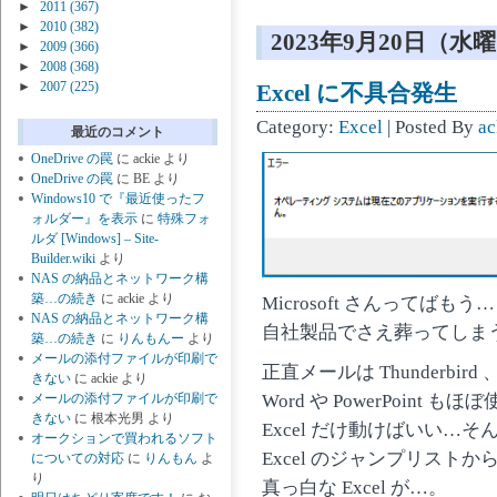
►
2011
(367)
►
2010
(382)
2023年9月20日（水
►
2009
(366)
►
2008
(368)
►
2007
(225)
Excel に不具合発生
Category:
Excel
| Posted By
ac
最近のコメント
OneDrive の罠
に
ackie
より
OneDrive の罠
に
BE
より
Windows10 で『最近使ったフ
ォルダー』を表示
に
特殊フォ
ルダ [Windows] – Site-
Builder.wiki
より
NAS の納品とネットワーク構
築…の続き
に
ackie
より
Microsoft さんってばもう…
NAS の納品とネットワーク構
自社製品でさえ葬ってしま
築…の続き
に
りんもんー
より
メールの添付ファイルが印刷で
正直メールは Thunderbird 
きない
に
ackie
より
Word や PowerPoint 
メールの添付ファイルが印刷で
きない
に
根本光男
より
Excel だけ動けばいい…そ
オークションで買われるソフト
Excel のジャンプリスト
についての対応
に
りんもん
よ
り
真っ白な Excel が…。