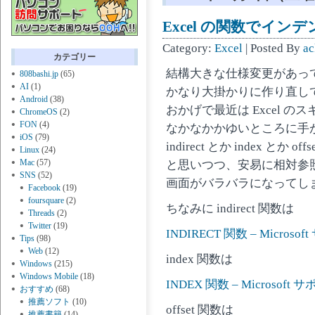
Excel の関数でインデ
Category:
Excel
| Posted By
ac
カテゴリー
結構大きな仕様変更があっ
808bashi.jp
(65)
AI
(1)
かなり大掛かりに作り直し
Android
(38)
おかげで最近は Excel の
ChromeOS
(2)
FON
(4)
なかなかかゆいところに手
iOS
(79)
indirect とか index とか 
Linux
(24)
Mac
(57)
と思いつつ、安易に相対参
SNS
(52)
画面がバラバラになってし
Facebook
(19)
foursquare
(2)
ちなみに indirect 関数は
Threads
(2)
Twitter
(19)
INDIRECT 関数 – Microso
Tips
(98)
Web
(12)
index 関数は
Windows
(215)
Windows Mobile
(18)
INDEX 関数 – Microsoft 
おすすめ
(68)
推薦ソフト
(10)
offset 関数は
推薦書籍
(14)