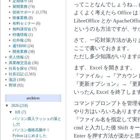
定期保守
(4)
ってことなんでしょうね… (´
展開業務
(74)
よくよく考えたら Office は
技術サポート
(1,176)
映像業務
(8)
LibreOffice とか Apache
有料セミナー
(6)
というのも方法ですが、サ
無料講習会
(7)
特価情報
(1)
さて、一応対策方法があり
社外報
(28)
週刊00H
(24)
ここで書いておきます。
開発業務
(38)
ただし多少知識がいります
求人情報
(2)
異業種交流会
(36)
まず、Excel を開きます。
社長を探せ
(763)
社長日記
(2,563)
『ファイル』→『アカウン
落語
(108)
『更新オプション』→『更
野球
(92)
いったん Excel を終了しま
archives
コマンドプロンプトを管理
▼
2026
(218)
やり方はいろいろありますが Wi
▼
8月
(7)
『ファイル名を指定して実
パソコン購入ラッシュの落と
し穴
cmd と入力した後 Shift キ
パソコン価格高騰中！
Enter を押す方法が楽かと
Python はじめました