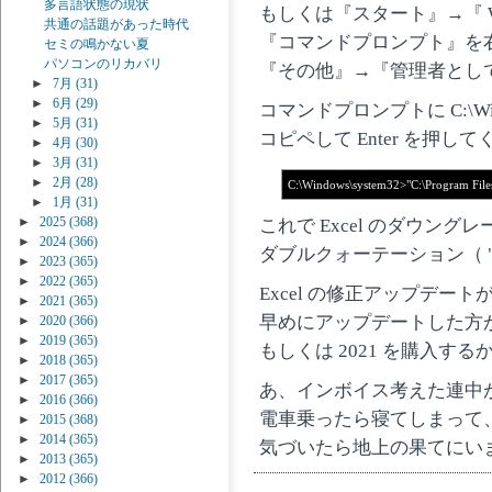
多言語状態の現状
もしくは『スタート』→『 W
共通の話題があった時代
『コマンドプロンプト』を
セミの鳴かない夏
パソコンのリカバリ
『その他』→『管理者とし
►
7月
(31)
►
6月
(29)
コマンドプロンプトに C:\Win
►
5月
(31)
コピペして Enter を押し
►
4月
(30)
►
3月
(31)
►
2月
(28)
C:\Windows\system32>"C:\Program Files\
►
1月
(31)
►
2025
(368)
これで Excel のダウン
►
2024
(366)
ダブルクォーテーション（ 
►
2023
(365)
►
2022
(365)
Excel の修正アップデート
►
2021
(365)
早めにアップデートした方
►
2020
(366)
►
2019
(365)
もしくは 2021 を購入する
►
2018
(365)
►
2017
(365)
あ、インボイス考えた連中
►
2016
(366)
電車乗ったら寝てしまって
►
2015
(368)
►
2014
(365)
気づいたら地上の果てにい
►
2013
(365)
►
2012
(366)