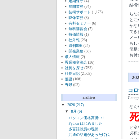
定期保守
(4)
結構
展開業務
(74)
技術サポート
(1,175)
ちな
映像業務
(8)
とに
有料セミナー
(6)
かな
無料講習会
(7)
できま
特価情報
(1)
メー
社外報
(28)
もし
週刊00H
(24)
簡易
開発業務
(38)
お付
求人情報
(2)
異業種交流会
(36)
社長を探せ
(763)
社長日記
(2,563)
2
落語
(108)
野球
(92)
コロ
Categ
archives
▼
2026
(217)
なん
▼
8月
(6)
パソコン価格高騰中！
Python はじめました
と変
多言語状態の現状
必死
共通の話題があった時代