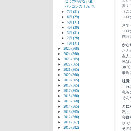
とい
セミの鳴かない夏
書く
パソコンのリカバリ
（こ
►
7月
(31)
コロ
►
6月
(29)
►
5月
(31)
さて
►
4月
(30)
コロ
►
3月
(31)
同時
►
2月
(28)
►
1月
(31)
かなり
►
2025
(368)
たぶ
►
2024
(366)
友人
►
2023
(365)
私は
►
2022
(365)
38
►
2021
(365)
最近
►
2020
(366)
►
2019
(365)
味覚
►
2018
(365)
これ
►
2017
(365)
私も
►
2016
(366)
そん
►
2015
(368)
とに
►
2014
(365)
私っ
►
2013
(365)
►
2012
(366)
寝癖
►
2011
(367)
水で
►
2010
(382)
その