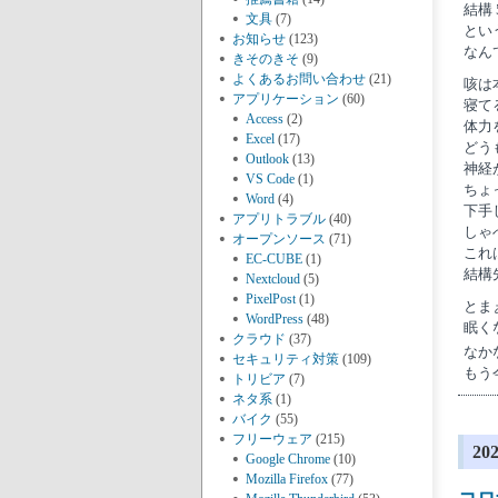
結構
文具
(7)
とい
お知らせ
(123)
なん
きそのきそ
(9)
よくあるお問い合わせ
(21)
咳は
アプリケーション
(60)
寝て
Access
(2)
体力
Excel
(17)
どう
Outlook
(13)
神経
VS Code
(1)
ちょ
Word
(4)
下手
アプリトラブル
(40)
しゃ
オープンソース
(71)
これ
EC-CUBE
(1)
結構
Nextcloud
(5)
PixelPost
(1)
とま
WordPress
(48)
眠く
クラウド
(37)
なか
セキュリティ対策
(109)
もう
トリビア
(7)
ネタ系
(1)
バイク
(55)
フリーウェア
(215)
2
Google Chrome
(10)
Mozilla Firefox
(77)