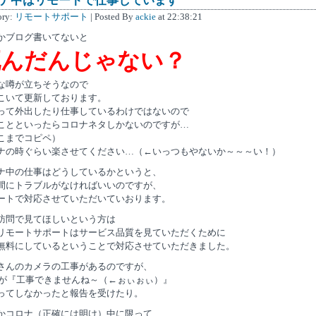
ナ中はリモートで仕事しています
ory:
リモートサポート
| Posted By
ackie
at 22:38:21
かブログ書いてないと
死んだんじゃない？
な噂が立ちそうなので
こいて更新しております。
って外出したり仕事しているわけではないので
ことといったらコロナネタしかないのですが…
こまでコピペ）
ナの時ぐらい楽させてください…（←いっつもやないか～～～い！）
ナ中の仕事はどうしているかというと、
間にトラブルがなければいいのですが、
ートで対応させていただいていおります。
訪問で見てほしいという方は
リモートサポートはサービス品質を見ていただくために
無料にしているということで対応させていただきました。
さんのカメラの工事があるのですが、
T が『工事できませんね～（←ぉぃぉぃ）』
ってしなかったと報告を受けたり。
かコロナ（正確には明け）中に限って