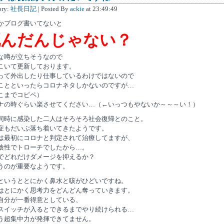
ory:
社長日記
| Posted By
ackie
at 23:49:49
かブログ書いてないと
死んだんじゃない？
な噂が立ちそうなので
こいて更新しております。
って外出したり仕事しているわけではないので
ことといったらコロナネタしかないのですが…
こまでコピペ）
ナの時ぐらい楽させてください…（←いっつもやないか～～～い！）
同時に感染した二人はそろそろ社会復帰とのこと。
症もだいぶ落ち着いてきたようです。
は最初にコロナと判定されて治療してますが、
陰性でトローチでしたから…。
でどれだけダメージを抑えるか？
うのが重要なようです。
というととにかく鼻水と咳がひどいですね。
はとにかく思考力をどんどん奪っていきます。
自分が一番得意としている、
スイッチが入るとできるまでやり続けられる…
う超集中力が発揮できてません。