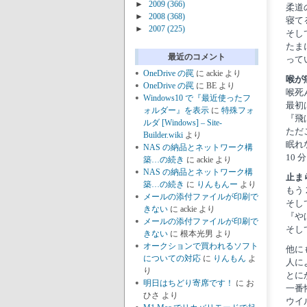
►
2009
(366)
柔道
►
2008
(368)
寝て
►
2007
(225)
そし
たま
最近のコメント
って
OneDrive の罠
に
ackie
より
喉が
OneDrive の罠
に
BE
より
喉死
Windows10 で『最近使ったフ
最初
ォルダー』を表示
に
特殊フォ
『飛
ルダ [Windows] – Site-
ただ
Builder.wiki
より
眠れ
NAS の納品とネットワーク構
10
築…の続き
に
ackie
より
NAS の納品とネットワーク構
止ま
築…の続き
に
りんもんー
より
もう
メールの添付ファイルが印刷で
そし
きない
に
ackie
より
『や
メールの添付ファイルが印刷で
そし
きない
に
根本光男
より
オークションで買われるソフト
他に
についての対応
に
りんもん
よ
人に
り
とに
明日はちどり寄席です！
に
お
一番
ひさ
より
ウイ