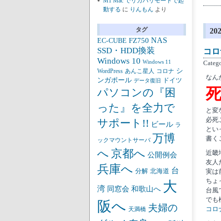
M1 Mac でリカバリモードで起
動する
に
りんもん
より
タグ
2
NAS
FZ750
EC-CUBE
SSD・HDD換装
コロ
Windows 10
Windows 11
Categ
シ
あんこ星人
WordPress
コロナ
なん
ンガポール
ドイツ
データ復旧
パソコンの『困
った』を全力で
と変
必死
サポート!!
ビール
ラ
とい
万博
書く
ックマウントサーバ
京都へ
へ
近畿
公開例会
友人
兵庫へ
台
分解
北海道
実は
ちょ
大
湾
同窓会
和歌山へ
台風
でも
阪へ
夫婦の
コロ
天満橋