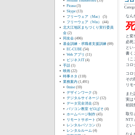
コロ
Mozilla Thunderbird
(53)
Picasa
(3)
Categ
Skype
(13)
なん
フリーウェア（Mac）
(5)
フリーウェア（Win）
(44)
北大江地区まちづくり実行委員
会
(2)
と変
同友会
(496)
必死
基金訓練・求職者支援訓練
(69)
とい
EC-CUBE
(54)
書く
Web アプリ
(11)
（こ
ビジネスIT
(4)
コロ
手話
(1)
映画
(22)
コロ
時事ネタ
(118)
その
業務案内
(1,491)
リモ
0mise
(10)
デザインワーク
(3)
また
デジタルサイネージ
(12)
実は
データ完全消去
(23)
初回
パソコン教室 ゼロぱそ
(4)
取引
ホームページ制作
(45)
NT
リモートサポート
(50)
レンタルパソコン
(1)
とい
レンタルルーム
(4)
なん