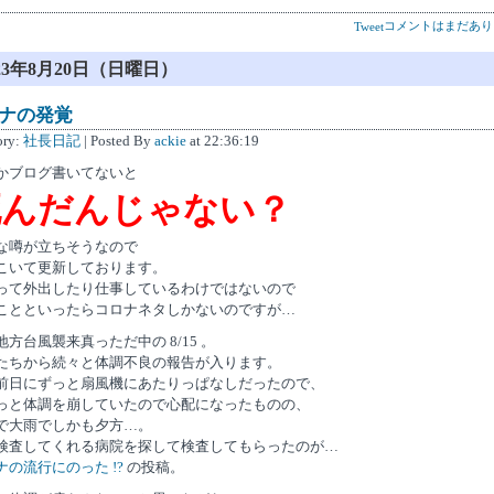
コメントはまだあり
Tweet
023年8月20日（日曜日）
ナの発覚
ory:
社長日記
| Posted By
ackie
at 22:36:19
かブログ書いてないと
死んだんじゃない？
な噂が立ちそうなので
こいて更新しております。
って外出したり仕事しているわけではないので
ことといったらコロナネタしかないのですが…
地方台風襲来真っただ中の 8/15 。
たちから続々と体調不良の報告が入ります。
前日にずっと扇風機にあたりっぱなしだったので、
っと体調を崩していたので心配になったものの、
で大雨でしかも夕方…。
検査してくれる病院を探して検査してもらったのが…
ナの流行にのった !?
の投稿。