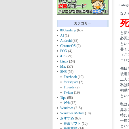
Categ
なん
カテゴリー
808bashi.jp
(65)
と変
AI
(1)
必死
Android
(38)
とい
ChromeOS
(2)
書く
FON
(4)
（こ
iOS
(79)
コロ
Linux
(24)
Mac
(57)
先日
SNS
(52)
後遺
Facebook
(19)
二人
foursquare
(2)
私は
Threads
(2)
初動
Twitter
(19)
とい
Tips
(98)
Web
(12)
私は
Windows
(215)
鼻水
Windows Mobile
(18)
特に
おすすめ
(68)
一度
推薦ソフト
(10)
とい
推薦書籍
(14)