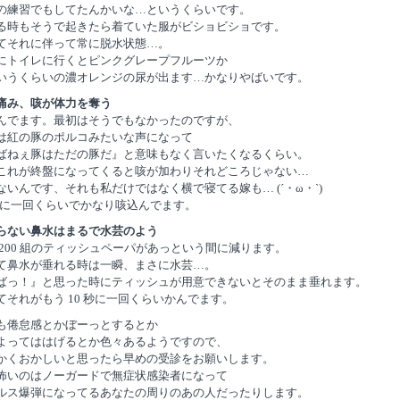
の練習でもしてたんかいな…というくらいです。
る時もそうで起きたら着ていた服がビショビショです。
てそれに伴って常に脱水状態…。
にトイレに行くとピンクグレープフルーツか
いうくらいの濃オレンジの尿が出ます…かなりやばいです。
痛み、咳が体力を奪う
んでます。最初はそうでもなかったのですが、
は紅の豚のポルコみたいな声になって
ばねぇ豚はただの豚だ』と意味もなく言いたくなるくらい。
これが終盤になってくると咳が加わりそれどころじゃない…
ないんです、それも私だけではなく横で寝てる嫁も… (´・ω・`)
 分に一回くらいでかなり咳込んでます。
らない鼻水はまるで水芸のよう
 200 組のティッシュペーパがあっという間に減ります。
て鼻水が垂れる時は一瞬、まさに水芸…。
ばっ！』と思った時にティッシュが用意できないとそのまま垂れます。
てそれがもう 10 秒に一回くらいかんでます。
も倦怠感とかぼーっとするとか
よってははげるとか色々あるようですので、
かくおかしいと思ったら早めの受診をお願いします。
怖いのはノーガードで無症状感染者になって
ルス爆弾になってるあなたの周りのあの人だったりします。