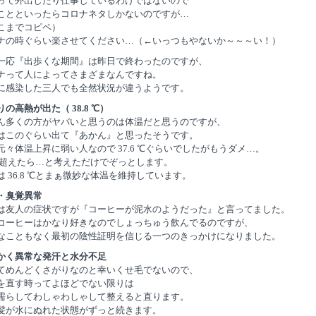
って外出したり仕事しているわけではないので
ことといったらコロナネタしかないのですが…
こまでコピペ）
ナの時ぐらい楽させてください…（←いっつもやないか～～～い！）
一応『出歩くな期間』は昨日で終わったのですが、
ナって人によってさまざまなんですね。
に感染した三人でも全然状況が違うようです。
の高熱が出た（ 38.8 ℃）
ん多くの方がヤバいと思うのは体温だと思うのですが、
はこのぐらい出て『あかん』と思ったそうです。
元々体温上昇に弱い人なので 37.6 ℃ぐらいでしたがもうダメ…。
 ℃超えたら…と考えただけでぞっとします。
は 36.8 ℃とまぁ微妙な体温を維持しています。
・臭覚異常
は友人の症状ですが『コーヒーが泥水のようだった』と言ってました。
コーヒーはかなり好きなのでしょっちゅう飲んでるのですが、
なこともなく最初の陰性証明を信じる一つのきっかけになりました。
かく異常な発汗と水分不足
てめんどくさがりなのと幸いくせ毛でないので、
を直す時ってよほどでない限りは
濡らしてわしゃわしゃして整えると直ります。
髪が水にぬれた状態がずっと続きます。