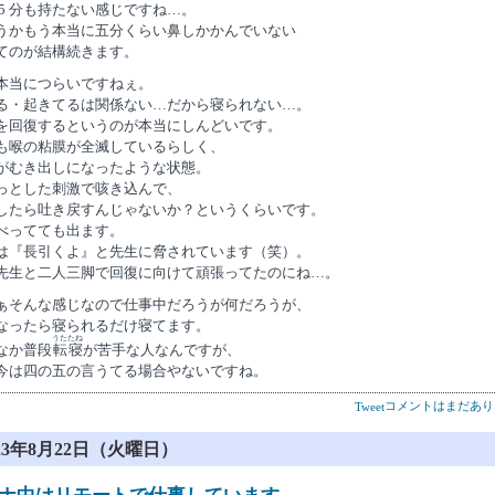
 5 分も持たない感じですね…。
うかもう本当に五分くらい鼻しかかんでいない
てのが結構続きます。
本当につらいですねぇ。
る・起きてるは関係ない…だから寝られない…。
を回復するというのが本当にしんどいです。
も喉の粘膜が全滅しているらしく、
がむき出しになったような状態。
っとした刺激で咳き込んで、
したら吐き戻すんじゃないか？というくらいです。
べってても出ます。
は『長引くよ』と先生に脅されています（笑）。
先生と二人三脚で回復に向けて頑張ってたのにね…。
ぁそんな感じなので仕事中だろうが何だろうが、
なったら寝られるだけ寝てます。
うたたね
なか普段
転寝
が苦手な人なんですが、
今は四の五の言うてる場合やないですね。
コメントはまだあり
Tweet
023年8月22日（火曜日）