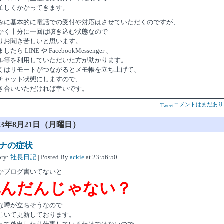
忙しくかかってきます。
みに基本的に電話での受付や対応はさせていただくのですが、
かく十分に一回は咳き込む状態なので
りお聞き苦しいと思います。
したら LINE や FacebookMessenger 、
ル等を利用していただいた方が助かります。
くはリモートがつながるとメモ帳を立ち上げて、
チャット状態にしますので、
き合いいただければ幸いです。
コメントはまだあり
Tweet
023年8月21日（月曜日）
ナの症状
ory:
社長日記
| Posted By
ackie
at 23:56:50
かブログ書いてないと
死んだんじゃない？
な噂が立ちそうなので
こいて更新しております。