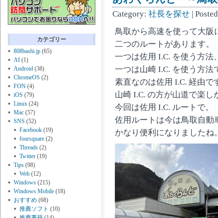
Category:
社長を探せ
| Poste
鳥取から高速を使って大阪
カテゴリー
二つのルートがあります。
808bashi.jp
(65)
一つは佐用 I.C. を使う方法
AI
(1)
一つは山崎 I.C. を使う方
Android
(38)
ChromeOS
(2)
素直なのは佐用 I.C. 経由で
FON
(4)
山崎 I.C. の方が山道で楽
iOS
(79)
Linux
(24)
今回は佐用 I.C. ルートで。
Mac
(57)
佐用ルートは今は鳥取自動
SNS
(52)
Facebook
(19)
かなり便利になりましたね
foursquare
(2)
Threads
(2)
Twitter
(19)
Tips
(98)
Web
(12)
Windows
(215)
Windows Mobile
(18)
おすすめ
(68)
推薦ソフト
(10)
推薦書籍
(14)