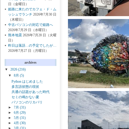
日（金曜日）
姫路に来たのでカフェ・ド・ム
ッシュでランチ
2026年7月30 日
（木曜日）
中古パソコンの対応で姫路へ
2026年7月29 日（水曜日）
熊本地震
2026年7月28 日（火曜
日）
昨日は落語…の予定でしたが…
2026年7月27 日（月曜日）
archives
▼
2026
(216)
▼
8月
(5)
Python はじめました
多言語状態の現状
共通の話題があった時代
セミの鳴かない夏
パソコンのリカバリ
►
7月
(31)
►
6月
(29)
►
5月
(31)
►
4月
(30)
►
3月
(31)