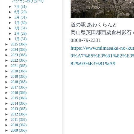
パソコンのリカバリ
►
7月
(31)
►
6月
(29)
►
5月
(31)
►
4月
(30)
道の駅 あわくらんど
►
3月
(31)
岡山県英田郡西粟倉村影石 4
►
2月
(28)
►
1月
(31)
0868-79-2331
►
2025
(368)
https://www.mimasaka-no-
►
2024
(366)
9%A7%85%E3%81%82%E3
►
2023
(365)
►
2022
(365)
82%93%E3%81%A9
►
2021
(365)
►
2020
(366)
►
2019
(365)
►
2018
(365)
►
2017
(365)
►
2016
(366)
►
2015
(368)
►
2014
(365)
►
2013
(365)
►
2012
(366)
►
2011
(367)
►
2010
(382)
►
2009
(366)