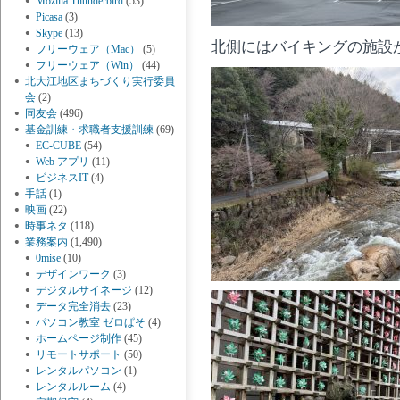
Mozilla Thunderbird
(53)
Picasa
(3)
Skype
(13)
北側にはバイキングの施設
フリーウェア（Mac）
(5)
フリーウェア（Win）
(44)
北大江地区まちづくり実行委員
会
(2)
同友会
(496)
基金訓練・求職者支援訓練
(69)
EC-CUBE
(54)
Web アプリ
(11)
ビジネスIT
(4)
手話
(1)
映画
(22)
時事ネタ
(118)
業務案内
(1,490)
0mise
(10)
デザインワーク
(3)
デジタルサイネージ
(12)
データ完全消去
(23)
パソコン教室 ゼロぱそ
(4)
ホームページ制作
(45)
リモートサポート
(50)
レンタルパソコン
(1)
レンタルルーム
(4)