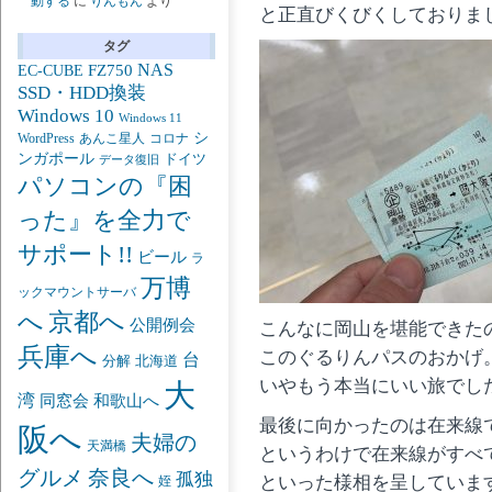
動する
に
りんもん
より
と正直びくびくしておりま
タグ
NAS
FZ750
EC-CUBE
SSD・HDD換装
Windows 10
Windows 11
シ
あんこ星人
WordPress
コロナ
ンガポール
ドイツ
データ復旧
パソコンの『困
った』を全力で
サポート!!
ビール
ラ
万博
ックマウントサーバ
京都へ
へ
公開例会
こんなに岡山を堪能できた
兵庫へ
このぐるりんパスのおかげ
台
分解
北海道
いやもう本当にいい旅でし
大
湾
同窓会
和歌山へ
最後に向かったのは在来線
阪へ
夫婦の
天満橋
というわけで在来線がすべ
グルメ
奈良へ
孤独
といった様相を呈していま
姪