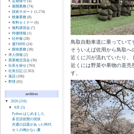
定期保守
(4)
展開業務
(74)
技術サポート
(1,174)
映像業務
(8)
有料セミナー
(6)
無料講習会
(7)
特価情報
(1)
社外報
(28)
鳥取自動車道に乗っていて
週刊00H
(24)
そういえば佐用から鳥取へ
開発業務
(38)
求人情報
(2)
近くに川が流れていたり、
異業種交流会
(36)
近くには野菜や果物の直売
社長を探せ
(763)
社長日記
(2,563)
す。
落語
(108)
野球
(92)
archives
▼
2026
(216)
▼
8月
(5)
Python はじめました
多言語状態の現状
共通の話題があった時代
セミの鳴かない夏