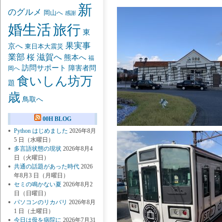
新
のグルメ
岡山へ
感謝
婚生活
旅行
東
果実事
京へ
東日本大震災
業部
桜
滋賀へ
熊本へ
福
訪問サポート
障害者問
岡へ
食いしん坊万
題
歳
鳥取へ
00H BLOG
Python はじめました
2026年8月
5 日（水曜日）
多言語状態の現状
2026年8月4
日（火曜日）
共通の話題があった時代
2026
年8月3 日（月曜日）
セミの鳴かない夏
2026年8月2
日（日曜日）
パソコンのリカバリ
2026年8月
1 日（土曜日）
今日は母を病院に
2026年7月31