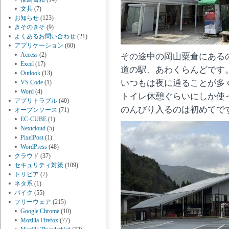
文具
(7)
お知らせ
(123)
きそのきそ
(9)
よくあるお問い合わせ
(21)
アプリケーション
(60)
Access
(2)
その途中の岡山粟倉にある
Excel
(17)
道の駅、あわくらんどです
Outlook
(13)
いつもは夜に通ることが多
VS Code
(1)
Word
(4)
トイレ休憩ぐらいにしか使
アプリトラブル
(40)
のんびり入るのは初めてで
オープンソース
(71)
EC-CUBE
(1)
Nextcloud
(5)
PixelPost
(1)
WordPress
(48)
クラウド
(37)
セキュリティ対策
(109)
トリビア
(7)
ネタ系
(1)
バイク
(55)
フリーウェア
(215)
Google Chrome
(10)
Mozilla Firefox
(77)