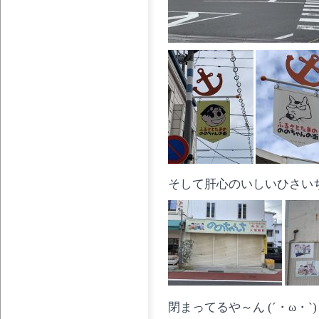
そして肝心のいしいひさいち
閉まってるや～ん (´・ω・`)