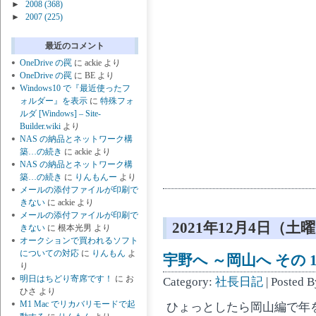
►
2008
(368)
►
2007
(225)
最近のコメント
OneDrive の罠
に
ackie
より
OneDrive の罠
に
BE
より
Windows10 で『最近使ったフ
ォルダー』を表示
に
特殊フォ
ルダ [Windows] – Site-
Builder.wiki
より
NAS の納品とネットワーク構
築…の続き
に
ackie
より
NAS の納品とネットワーク構
築…の続き
に
りんもんー
より
メールの添付ファイルが印刷で
きない
に
ackie
より
メールの添付ファイルが印刷で
2021年12月4日（土
きない
に
根本光男
より
オークションで買われるソフト
についての対応
に
りんもん
よ
宇野へ ～岡山へ その 1
り
明日はちどり寄席です！
に
お
Category:
社長日記
| Posted 
ひさ
より
M1 Mac でリカバリモードで起
ひょっとしたら岡山編で年