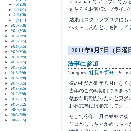
foursquare でアップし
►
4月
(30)
もちろんお客様のプライバ
►
3月
(31)
►
2月
(28)
結果はスタッフブログにも
►
1月
(31)
►
2025
(368)
へぇ～こんなとこも回って
►
2024
(366)
►
2023
(365)
►
2022
(365)
►
2021
(365)
2011年8月7日（日曜
►
2020
(366)
►
2019
(365)
法事に参加
►
2018
(365)
►
2017
(365)
Category:
社長を探せ
| Poste
►
2016
(366)
►
2015
(368)
嫁の祖父が昨年八月になく
►
2014
(365)
►
2013
(365)
去年のこの時期はつきあっ
►
2012
(366)
微妙な時期だったのと突然
►
2011
(367)
►
2010
(382)
お葬式等には参加しており
►
2009
(366)
►
2008
(368)
そして今年二月の結納の後
►
2007
(225)
前日がしっちゃかめっちゃ