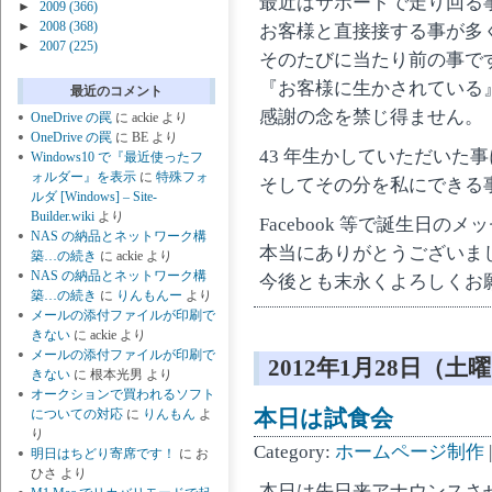
最近はサポートで走り回る
►
2009
(366)
►
2008
(368)
お客様と直接接する事が多
►
2007
(225)
そのたびに当たり前の事で
『お客様に生かされている
最近のコメント
感謝の念を禁じ得ません。
OneDrive の罠
に
ackie
より
OneDrive の罠
に
BE
より
43 年生かしていただいた
Windows10 で『最近使ったフ
ォルダー』を表示
に
特殊フォ
そしてその分を私にできる
ルダ [Windows] – Site-
Builder.wiki
より
Facebook 等で誕生日
NAS の納品とネットワーク構
本当にありがとうございま
築…の続き
に
ackie
より
NAS の納品とネットワーク構
今後とも末永くよろしくお
築…の続き
に
りんもんー
より
メールの添付ファイルが印刷で
きない
に
ackie
より
メールの添付ファイルが印刷で
2012年1月28日（土
きない
に
根本光男
より
オークションで買われるソフト
本日は試食会
についての対応
に
りんもん
よ
り
Category:
ホームページ制作
明日はちどり寄席です！
に
お
ひさ
より
本日は先日来アナウンスさ