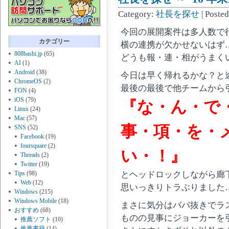
Category:
社長を探せ
| Poste
今回の展開案件は多人数で
カテゴリー
横の連携が欠かせないはず
808bashi.jp
(65)
どうも報・連・相がうまく
AI
(1)
Android
(38)
今日は早く帰れるかな？と
ChromeOS
(2)
最後の最後で他チームから
FON
(4)
iOS
(79)
『な・ん・で
Linux
(24)
Mac
(57)
事・項・を・
SNS
(52)
Facebook
(19)
foursquare
(2)
い・！』
Threads
(2)
Twitter
(19)
Tips
(98)
とヘッドロックしながら廊
Web
(12)
思いっきりトラぶりました… (
Windows
(215)
Windows Mobile
(18)
まさに気分はババ抜きでラ
おすすめ
(68)
ものの見事にジョーカーを
推薦ソフト
(10)
推薦書籍
(14)