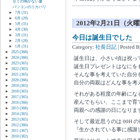
セミの鳴かない夏
パソコンのリカバリ
►
7月
(31)
►
6月
(29)
2012年2月21日（火
►
5月
(31)
►
4月
(30)
►
3月
(31)
今日は誕生日でした
►
2月
(28)
Category:
社長日記
| Posted 
►
1月
(31)
►
2025
(368)
誕生日は、小さい頃は祝っ
►
2024
(366)
►
2023
(365)
誕生日プレゼントはなにをも
►
2022
(365)
そんな事を考えていた自分
►
2021
(365)
►
2020
(366)
自分の両親はどんな事を考
►
2019
(365)
►
2018
(365)
それがある程度の年齢にな
►
2017
(365)
産んでもらい、ここまで育
►
2016
(366)
►
2015
(368)
両親への感謝の日になりま
►
2014
(365)
►
2013
(365)
そして最近思うのは 00H
►
2012
(366)
『生かされている事に感謝
►
2011
(367)
►
2010
(382)