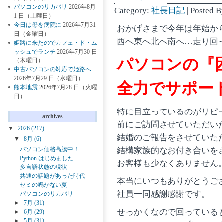
パソコンのリカバリ
2026年8月
Category:
社長日記
| Posted 
1 日（土曜日）
今日は母を病院に
2026年7月31
おかげさまで今年は年始か
日（金曜日）
西へ東へ北へ南へ…走り回
姫路に来たのでカフェ・ド・ム
ッシュでランチ
2026年7月30 日
パソコンの『
（木曜日）
中古パソコンの対応で姫路へ
2026年7月29 日（水曜日）
全力でサポート 
熊本地震
2026年7月28 日（火曜
日）
特に目立っているのがリピ
archives
前にご訪問させていただい
▼
2026
(217)
結婚のご報告をさせていた
▼
8月
(6)
結構家族的なお付き合いを
パソコン価格高騰中！
Python はじめました
お客様も少なくありません
多言語状態の現状
共通の話題があった時代
本当にいつもありがとうご
セミの鳴かない夏
社員一同感謝感謝です。
パソコンのリカバリ
►
7月
(31)
せっかくなので回っている
►
6月
(29)
►
5月
(31)