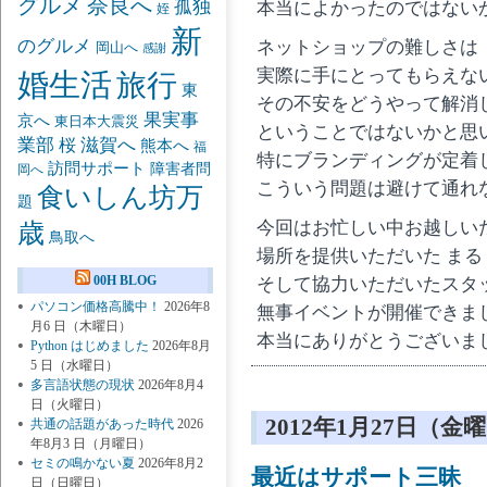
グルメ
奈良へ
孤独
本当によかったのではない
姪
新
のグルメ
ネットショップの難しさは
岡山へ
感謝
実際に手にとってもらえな
婚生活
旅行
東
その不安をどうやって解消
果実事
京へ
東日本大震災
ということではないかと思
業部
桜
滋賀へ
熊本へ
福
特にブランディングが定着
訪問サポート
障害者問
岡へ
こういう問題は避けて通れ
食いしん坊万
題
今回はお忙しい中お越しい
歳
鳥取へ
場所を提供いただいた まる 
00H BLOG
そして協力いただいたスタ
パソコン価格高騰中！
2026年8
無事イベントが開催できま
月6 日（木曜日）
本当にありがとうございました
Python はじめました
2026年8月
5 日（水曜日）
多言語状態の現状
2026年8月4
日（火曜日）
2012年1月27日（金
共通の話題があった時代
2026
年8月3 日（月曜日）
セミの鳴かない夏
2026年8月2
最近はサポート三昧
日（日曜日）