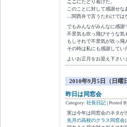
ここ
にたどり着けた。
このことに対して感謝せな
…関西弁で言うたわけでは
でもみんながみんなに感謝
不景気も吹っ飛びそうな気
もしそれで不景気が吹っ飛
その時は私にも感謝してい
よいお正月をお迎え下さい
2010年9月5日（日曜
昨日は同窓会
Category:
社長日記
| Posted B
実は今年は同窓会のネタが
先月の高校のクラス同窓会