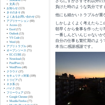
さらにすかさずそれ以外の
文具
(7)
負けた時のような気分です (´
お知らせ
(123)
きそのきそ
(9)
他にも細かいトラブルが重
よくあるお問い合わせ
(21)
アプリケーション
(60)
しかしよくよく考えたらこ
Access
(2)
朝早くから食事を作ったり
Excel
(17)
Outlook
(13)
一番しんどいんじゃないか
VS Code
(1)
自分の仕事も繁忙期のよう
Word
(4)
本当に感謝感謝です。
アプリトラブル
(40)
オープンソース
(71)
EC-CUBE
(1)
Nextcloud
(5)
PixelPost
(1)
WordPress
(48)
クラウド
(37)
セキュリティ対策
(109)
トリビア
(7)
ネタ系
(1)
バイク
(55)
フリーウェア
(215)
Google Chrome
(10)
Mozilla Firefox
(77)