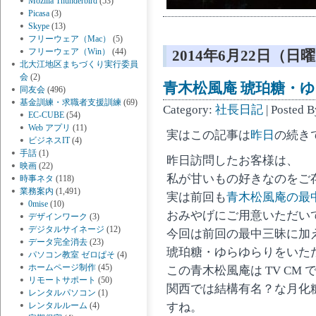
Mozilla Thunderbird
(53)
Picasa
(3)
Skype
(13)
フリーウェア（Mac）
(5)
フリーウェア（Win）
(44)
2014年6月22日（日
北大江地区まちづくり実行委員
会
(2)
青木松風庵 琥珀糖・
同友会
(496)
基金訓練・求職者支援訓練
(69)
Category:
社長日記
| Posted 
EC-CUBE
(54)
Web アプリ
(11)
実はこの記事は
昨日
の続き
ビジネスIT
(4)
手話
(1)
昨日訪問したお客様は、
映画
(22)
私が甘いもの好きなのをご
時事ネタ
(118)
業務案内
(1,491)
実は前回も
青木松風庵の最
0mise
(10)
おみやげにご用意いただい
デザインワーク
(3)
デジタルサイネージ
(12)
今回は前回の最中三昧に加
データ完全消去
(23)
琥珀糖・ゆらゆらりをいた
パソコン教室 ゼロぱそ
(4)
ホームページ制作
(45)
この青木松風庵は TV CM
リモートサポート
(50)
関西では結構有名？な月化
レンタルパソコン
(1)
すね。
レンタルルーム
(4)