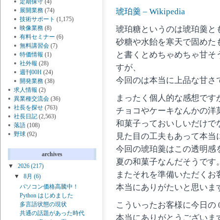
定期保守
(4)
琥珀羹 – Wikipedia
展開業務
(74)
技術サポート
(1,175)
琥珀糖というのは琥珀羹と
映像業務
(8)
有料セミナー
(6)
砂糖や水飴を寒天で固めた
無料講習会
(7)
と書くとめちゃめちゃ甘そ
特価情報
(1)
社外報
(28)
すが、
週刊00H
(24)
今回のは本当に上品な甘さ
開発業務
(38)
求人情報
(2)
まったく個人的な感想です
異業種交流会
(36)
社長を探せ
(763)
チョコやケーキなんかの洋
社長日記
(2,563)
和菓子っておいしいだけで
落語
(108)
野球
(92)
見た目の工夫もあって本当
今回の琥珀羹はこの透明感
archives
夏の和菓子なんだそうです
▼
2026
(217)
またそれを準備いただくお
▼
8月
(6)
本当にありがたいと思いま
パソコン価格高騰中！
Python はじめました
こういったお客様に今日の 
多言語状態の現状
共通の話題があった時代
本当にありがとうございま