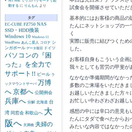
M1 Mac でリカバリモードで起
動する
に
りんもん
より
試食会を開催させていただ
基本的にはお客様の商品の
タグ
NAS
FZ750
EC-CUBE
たんにネットショップの一
SSD・HDD換装
く
Windows 10
Windows 11
実際に販売に結びつくため
シ
あんこ星人
WordPress
コロナ
ンガポール
した。
ドイツ
データ復旧
パソコンの『困
お客様自身もこういう企画
った』を全力で
我々としても苦労の甲斐が
サポート!!
ビール
ラ
なかなか準備期間がなかっ
万博
ックマウントサーバ
多数のご来場をいただきま
京都へ
へ
公開例会
お越しいただきました方々
兵庫へ
お忙しい中わざわざお越し
台
分解
北海道
大
感想の中には辛口の意見も
湾
同窓会
和歌山へ
たんにタダで食べたからお
阪へ
夫婦の
天満橋
みたいな内容ではなかった