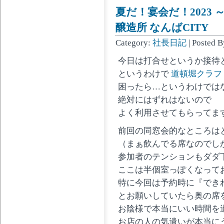
夏だ！宴会だ！2023 
醸造所 なんばCITY
Category:
社長日記
| Posted 
今日は打合せというか接待
というわけで
道頓堀クラフト
困ったら…というわけでは
絶対にはずれはないので
よく利用させてもらってま
前回の同窓会的なところは
（まぁ飲んでる席なのでし
参加者のテンションもダダ
ここは半個室っぽくなって
特に今回は予約時に『でき
とお願いしていたら奥の席
お陰様で本当にいい時間を
お店の人の気遣いが本当に