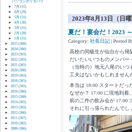
パソコンのリカバリ
►
7月
(31)
►
6月
(29)
►
5月
(31)
2023年8月13日（日
►
4月
(30)
►
3月
(31)
夏だ！宴会だ！2023 ～
►
2月
(28)
►
1月
(31)
Category:
社長日記
| Posted 
►
2025
(368)
►
2024
(366)
高校の同級生が仙台から帰
►
2023
(365)
だいたいいつものメンバー
►
2022
(365)
►
2021
(365)
（当時の）地元八尾のいつ
►
2020
(366)
工夫はないかもしれません
►
2019
(365)
►
2018
(365)
本当は 18:00 スタートだ
►
2017
(365)
►
2016
(366)
なぜか？ 17:00 に現地到着
►
2015
(368)
前の二件の飲み会が 17:0
►
2014
(365)
►
2013
(365)
それに引っ張られたんでし
►
2012
(366)
►
2011
(367)
►
2010
(382)
►
2009
(366)