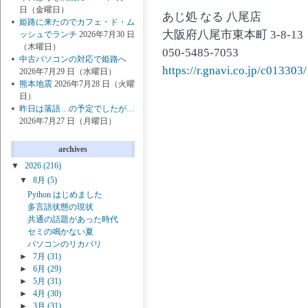
日（金曜日）
あじ処 なる 八尾店
姫路に来たのでカフェ・ド・ム
大阪府八尾市東本町 3-8-13
ッシュでランチ
2026年7月30 日
（木曜日）
050-5485-7053
中古パソコンの対応で姫路へ
https://r.gnavi.co.jp/c013303/
2026年7月29 日（水曜日）
熊本地震
2026年7月28 日（火曜
日）
昨日は落語…の予定でしたが…
2026年7月27 日（月曜日）
archives
▼
2026
(216)
▼
8月
(5)
Python はじめました
多言語状態の現状
共通の話題があった時代
セミの鳴かない夏
パソコンのリカバリ
►
7月
(31)
►
6月
(29)
►
5月
(31)
►
4月
(30)
►
3月
(31)