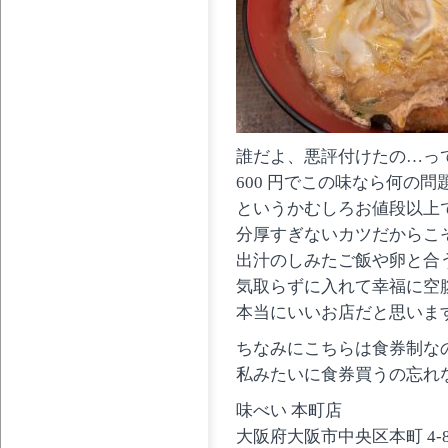
誰だよ、悪評付けたの…っ
600 円でこの味なら何の問
というかむしろお値段以上
分厚すぎないカツだからこ
出汁のしみたご飯や卵と合
気取らずに入れて幸福に空
本当にいいお店だと思いま
ちなみにこちらは食券制な
私みたいに食券買うの忘れ
味べい 本町店
大阪府大阪市中央区本町 4-8