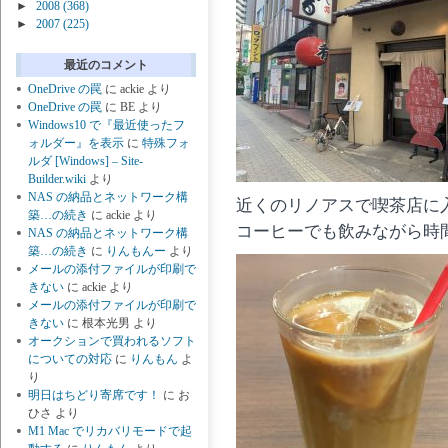
►
2008
(368)
►
2007
(225)
最近のコメント
OneDrive の罠
に
ackie
より
OneDrive の罠
に
BE
より
Windows10 で『最近使ったフ
ォルダー』を表示
に
特殊フォ
ルダ [Windows] – Site-
Builder.wiki
より
NAS の納品とネットワーク構
近くのリノアスで喫茶店に
築…の続き
に
ackie
より
コーヒーでも飲みながら時
NAS の納品とネットワーク構
築…の続き
に
りんもんー
より
メールの添付ファイルが印刷で
きない
に
ackie
より
メールの添付ファイルが印刷で
きない
に
根本光男
より
オークションで買われるソフト
についての対応
に
りんもん
よ
り
明日はちどり寄席です！
に
お
ひさ
より
M1 Mac でリカバリモードで起