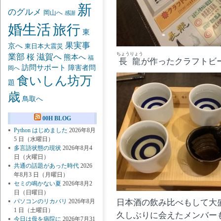
新
のグルメ
岡山へ
感謝
婚生活
旅行
東
果実事
京へ
東日本大震災
ちょうりょう
業部
桜
滋賀へ
熊本へ
福
長龍
が作ったクラフトビ
訪問サポート
障害者問
岡へ
食いしん坊万
題
歳
鳥取へ
00H BLOG
Python はじめました
2026年8月
5 日（水曜日）
多言語状態の現状
2026年8月4
日（火曜日）
共通の話題があった時代
2026
年8月3 日（月曜日）
セミの鳴かない夏
2026年8月2
日（日曜日）
日本酒の飲み比べもして大
パソコンのリカバリ
2026年8月
1 日（土曜日）
久しぶりに会えたメンバー
今日は母を病院に
2026年7月31