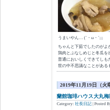
うまいやん… (`・ω・´;;;
ちゃんと下茹でしたのがよ
鶏肉とぶなしめじと冬瓜を
普通においしくできてしも
世の中不思議なことがある
2019年11月19日（
蘭館珈琲ハウス大丸梅
Category:
社長日記
| Posted 