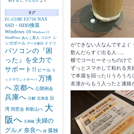
動する
に
りんもん
より
タグ
NAS
FZ750
EC-CUBE
SSD・HDD換装
Windows 10
Windows 11
シ
あんこ星人
WordPress
コロナ
ンガポール
ドイツ
ができない人なんですよ (´・
データ復旧
パソコンの『困
飲んだらすぐ出る人…。
った』を全力で
横でコーヒーそっちのけで
ずっとスマホして粘れる夫
サポート!!
ビール
ラ
で本屋を回ったりうろうろ
万博
ックマウントサーバ
友達からもう入ったと連絡
京都へ
へ
公開例会
兵庫へ
台
分解
北海道
大
湾
同窓会
和歌山へ
阪へ
夫婦の
天満橋
グルメ
奈良へ
孤独
姪