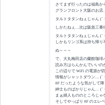
さてまず行ったのは福島か
グランフロント大阪のお店
タルトタタンねぇじゃん (´・
しかたねぇ…次は阪急三番
タルトタタンねぇじゃん (´・
しかもリンゴ系は持ち帰り
ぬ～～～
で、大丸梅田店の蘭館珈琲
読み方はらんかんでいいの
この辺りで WiFi の電源が
情報がシャットダウン… (´・
8F だったような気がして
紳士ものばかりじゃん… (´・
まぁ婦人もののところじゃ
そしてやっぱり 8F のエレ