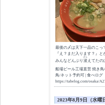
最後の〆は天下一品のこって
『え？まだ入ります？』と
さら
みんなどんぶり
浚
えてたの
船場ビール工場直営 焼き鳥な
鳥/ネット予約可 | 食べログ
https://tabelog.com/osaka/
2023年8月9日（水曜