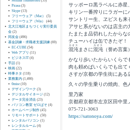
Mozilla Thunderbird
(53)
サッポーロ黒ラベルに赤星
Picasa
(3)
Skype
(13)
キリン一番搾りにラガーに
フリーウェア（Mac）
(5)
サントリー生、ヱビスも来
フリーウェア（Win）
(44)
アサヒ系がないのは店主の
北大江地区まちづくり実行委員
会
(2)
たまたま品切れしたからな
同友会
(496)
チューハイは缶できたぞ！
基金訓練・求職者支援訓練
(69)
カオス
カオス
EC-CUBE
(54)
混沌
まさに
混沌
（誉め言葉
Web アプリ
(11)
ビジネスIT
(4)
かなり歩いたからいくらで
手話
(1)
肉も頼めばいくらでも出て
映画
(22)
時事ネタ
(118)
さすが京都の学生街にある
業務案内
(1,490)
久々の学生乗りの焼肉、色
0mise
(10)
デザインワーク
(3)
里乃家
デジタルサイネージ
(12)
データ完全消去
(23)
京都府京都市左京区田中里ノ
パソコン教室 ゼロぱそ
(4)
075-721-3063
ホームページ制作
(45)
リモートサポート
(50)
https://satonoya.com/
レンタルパソコン
(1)
レンタルルーム
(4)