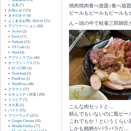
文具
(7)
焼肉焼肉食べ放題♪食べ放題
お知らせ
(123)
ビールもビールもビールも
きそのきそ
(9)
よくあるお問い合わせ
(21)
ん～頭の中で桂雀三郎師匠
アプリケーション
(60)
Access
(2)
Excel
(17)
Outlook
(13)
VS Code
(1)
Word
(4)
アプリトラブル
(40)
オープンソース
(71)
EC-CUBE
(1)
Nextcloud
(5)
PixelPost
(1)
WordPress
(48)
クラウド
(37)
セキュリティ対策
(109)
トリビア
(7)
ネタ系
(1)
こんな肉セットと…
バイク
(55)
頼んでもいないのに瓶ビー
フリーウェア
(215)
これでもか！というくらい
Google Chrome
(10)
Mozilla Firefox
(77)
しかも銘柄がバラバラだ…