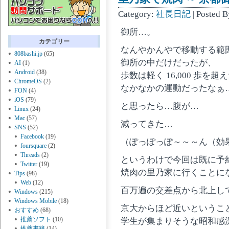
Category:
社長日記
| Posted 
御所…。
カテゴリー
なんやかんやで移動する範
808bashi.jp
(65)
御所の中だけだったが、
AI
(1)
Android
(38)
歩数は軽く 16,000 歩を超
ChromeOS
(2)
なかなかの運動だったなぁ
FON
(4)
iOS
(79)
と思ったら…腹が…
Linux
(24)
Mac
(57)
減ってきた…
SNS
(52)
Facebook
(19)
（ぽっぽっぽ～～～ん（効
foursquare
(2)
Threads
(2)
というわけで今回は既に予
Twitter
(19)
焼肉の里乃家に行くことに
Tips
(98)
Web
(12)
百万遍の交差点から北上し
Windows
(215)
Windows Mobile
(18)
京大からほど近いというこ
おすすめ
(68)
推薦ソフト
(10)
学生が集まりそうな昭和感
推薦書籍
(14)