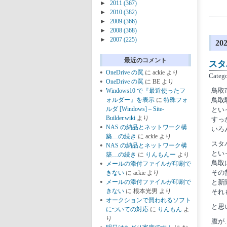
►
2011
(367)
►
2010
(382)
►
2009
(366)
►
2008
(368)
►
2007
(225)
2
最近のコメント
スタ
OneDrive の罠
に
ackie
より
Categ
OneDrive の罠
に
BE
より
鳥取
Windows10 で『最近使ったフ
ォルダー』を表示
に
特殊フォ
鳥取
ルダ [Windows] – Site-
とい
Builder.wiki
より
すっ
NAS の納品とネットワーク構
いろ
築…の続き
に
ackie
より
スタ
NAS の納品とネットワーク構
とい
築…の続き
に
りんもんー
より
鳥取
メールの添付ファイルが印刷で
その
きない
に
ackie
より
メールの添付ファイルが印刷で
と新
きない
に
根本光男
より
それ
オークションで買われるソフト
と思
についての対応
に
りんもん
よ
り
腹が