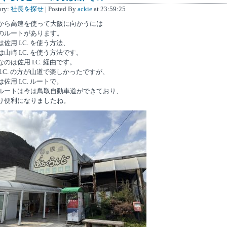
ory:
社長を探せ
| Posted By
ackie
at 23:59:25
から高速を使って大阪に向かうには
のルートがあります。
佐用 I.C. を使う方法、
山崎 I.C. を使う方法です。
のは佐用 I.C. 経由です。
 I.C. の方が山道で楽しかったですが、
佐用 I.C. ルートで。
ルートは今は鳥取自動車道ができており、
り便利になりましたね。