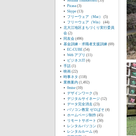
Mozilla Thunderbird
(53)
Picasa
(3)
Skype
(13)
フリーウェア（Mac）
(5)
フリーウェア（Win）
(44)
北大江地区まちづくり実行委員
会
(2)
同友会
(496)
基金訓練・求職者支援訓練
(69)
EC-CUBE
(54)
Web アプリ
(11)
ビジネスIT
(4)
手話
(1)
映画
(22)
時事ネタ
(118)
業務案内
(1,492)
0mise
(10)
デザインワーク
(3)
デジタルサイネージ
(12)
データ完全消去
(23)
パソコン教室 ゼロぱそ
(4)
ホームページ制作
(45)
リモートサポート
(50)
レンタルパソコン
(1)
レンタルルーム
(4)