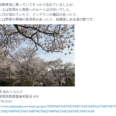
自動車道に乗っていてすっかり忘れていましたが、
いえば佐用から鳥取へのルートは川沿いでした。
に川が流れていたり、ドッグランの施設があったり、
には野菜や果物の直売所があったり、結構楽しめる道の駅です。
駅 あわくらんど
県英田郡西粟倉村影石 418
-79-2331
s://www.mimasaka-no-kuni.jp/spot/%E9%81%93%E3%81%AE%E9%A7%85%E
E3%82%8F%E3%81%8F%E3%82%89%E3%82%93%E3%81%A9