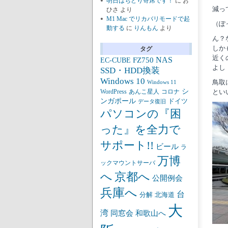
明日はちどり寄席です！
に
お
減っ
ひさ
より
M1 Mac でリカバリモードで起
（ぽ
動する
に
りんもん
より
ん？
しか
タグ
近く
NAS
FZ750
EC-CUBE
よし
SSD・HDD換装
Windows 10
鳥取
Windows 11
シ
あんこ星人
とい
WordPress
コロナ
ンガポール
ドイツ
データ復旧
パソコンの『困
った』を全力で
サポート!!
ビール
ラ
万博
ックマウントサーバ
京都へ
へ
公開例会
兵庫へ
台
分解
北海道
大
湾
同窓会
和歌山へ