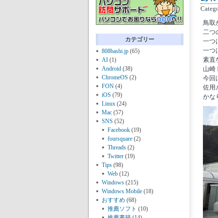
Categ
鳥取
二つ
カテゴリー
一つは
一つは
808bashi.jp
(65)
素直な
AI
(1)
Android
(38)
山崎
ChromeOS
(2)
今回は
FON
(4)
佐用
iOS
(79)
かな
Linux
(24)
Mac
(57)
SNS
(52)
Facebook
(19)
foursquare
(2)
Threads
(2)
Twitter
(19)
Tips
(98)
Web
(12)
Windows
(215)
Windows Mobile
(18)
おすすめ
(68)
推薦ソフト
(10)
推薦書籍
(14)