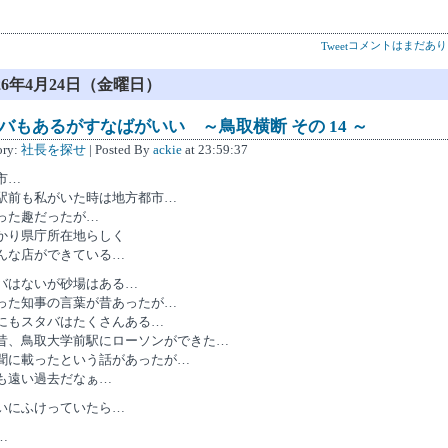
コメントはまだあり
Tweet
026年4月24日（金曜日）
バもあるがすなばがいい ～鳥取横断 その 14 ～
ory:
社長を探せ
| Posted By
ackie
at 23:59:37
市…
駅前も私がいた時は地方都市…
った趣だったが…
かり県庁所在地らしく
んな店ができている…
バはないが砂場はある…
った知事の言葉が昔あったが…
にもスタバはたくさんある…
昔、鳥取大学前駅にローソンができた…
聞に載ったという話があったが…
も遠い過去だなぁ…
いにふけっていたら…
…