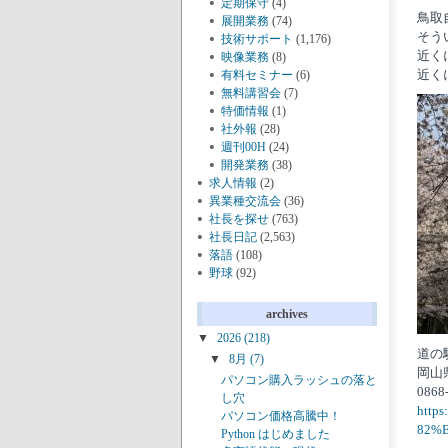
定期保守
(4)
鳥取
展開業務
(74)
そう
技術サポート
(1,176)
近く
映像業務
(8)
近く
有料セミナー
(6)
無料講習会
(7)
特価情報
(1)
社外報
(28)
週刊00H
(24)
開発業務
(38)
求人情報
(2)
異業種交流会
(36)
社長を探せ
(763)
社長日記
(2,563)
落語
(108)
野球
(92)
archives
▼
2026
(218)
道の
▼
8月
(7)
岡山
パソコン購入ラッシュの落と
0868
し穴
http
パソコン価格高騰中！
82%
Python はじめました