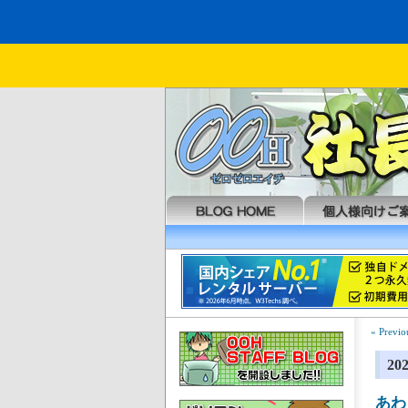
« Previo
2
あわ