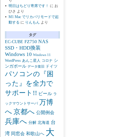
り
明日はちどり寄席です！
に
お
ひさ
より
M1 Mac でリカバリモードで起
動する
に
りんもん
より
タグ
NAS
FZ750
EC-CUBE
SSD・HDD換装
Windows 10
Windows 11
シ
あんこ星人
WordPress
コロナ
ンガポール
ドイツ
データ復旧
パソコンの『困
った』を全力で
サポート!!
ビール
ラ
万博
ックマウントサーバ
京都へ
へ
公開例会
兵庫へ
台
分解
北海道
大
湾
同窓会
和歌山へ