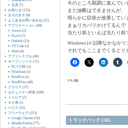
今のところ順調に進んでい
文具
(7)
まだ油断はできませんが、
お知らせ
(123)
きそのきそ
(9)
明らかに症状が改善してい
よくあるお問い合わせ
(21)
まぁリカバリかけてるんで
アプリケーション
(60)
Access
(2)
当たり前といえば当たり前
Excel
(17)
Outlook
(13)
Windows10 以降なか
VS Code
(1)
それでもここまでくるとリ
Word
(4)
アプリトラブル
(40)
オープンソース
(71)
EC-CUBE
(1)
Nextcloud
(5)
PixelPost
(1)
いいね:
WordPress
(48)
クラウド
(37)
セキュリティ対策
(109)
トリビア
(7)
ネタ系
(1)
バイク
(55)
フリーウェア
(215)
Google Chrome
(10)
トラックバック URL
Mozilla Firefox
(77)