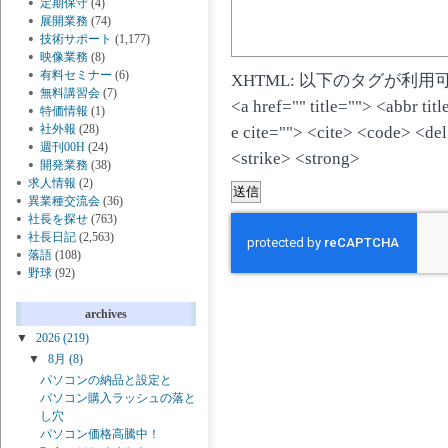
定期保守
(4)
展開業務
(74)
技術サポート
(1,177)
映像業務
(8)
有料セミナー
(6)
XHTML: 以下のタグが利用
無料講習会
(7)
<a href="" title=""> <abbr ti
特価情報
(1)
社外報
(28)
e cite=""> <cite> <code> <de
週刊00H
(24)
<strike> <strong>
開発業務
(38)
求人情報
(2)
異業種交流会
(36)
社長を探せ
(763)
社長日記
(2,563)
落語
(108)
野球
(92)
archives
▼
2026
(219)
▼
8月
(8)
パソコンの納品と設定と
パソコン購入ラッシュの落と
し穴
パソコン価格高騰中！