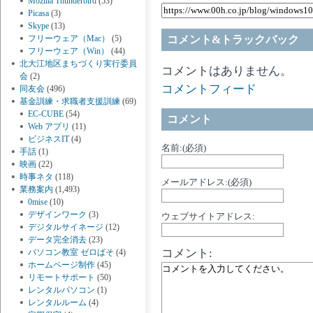
Mozilla Thunderbird
(53)
Picasa
(3)
Skype
(13)
フリーウェア（Mac）
(5)
コメント&トラックバック
フリーウェア（Win）
(44)
北大江地区まちづくり実行委員
コメントはありません。
会
(2)
コメントフィード
同友会
(496)
基金訓練・求職者支援訓練
(69)
EC-CUBE
(54)
コメント
Web アプリ
(11)
ビジネスIT
(4)
名前:(必須)
手話
(1)
映画
(22)
時事ネタ
(118)
メールアドレス:(必須)
業務案内
(1,493)
0mise
(10)
デザインワーク
(3)
ウェブサイトアドレス:
デジタルサイネージ
(12)
データ完全消去
(23)
コメント:
パソコン教室 ゼロぱそ
(4)
ホームページ制作
(45)
リモートサポート
(50)
レンタルパソコン
(1)
レンタルルーム
(4)