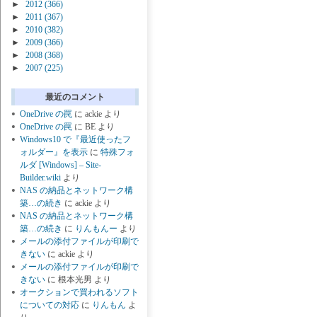
►
2012
(366)
►
2011
(367)
►
2010
(382)
►
2009
(366)
►
2008
(368)
►
2007
(225)
最近のコメント
OneDrive の罠
に
ackie
より
OneDrive の罠
に
BE
より
Windows10 で『最近使ったフ
ォルダー』を表示
に
特殊フォ
ルダ [Windows] – Site-
Builder.wiki
より
NAS の納品とネットワーク構
築…の続き
に
ackie
より
NAS の納品とネットワーク構
築…の続き
に
りんもんー
より
メールの添付ファイルが印刷で
きない
に
ackie
より
メールの添付ファイルが印刷で
きない
に
根本光男
より
オークションで買われるソフト
についての対応
に
りんもん
よ