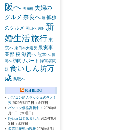
阪へ
夫婦の
天満橋
グルメ
奈良へ
孤独
姪
新
のグルメ
岡山へ
感謝
婚生活
旅行
東
果実事
京へ
東日本大震災
業部
桜
滋賀へ
熊本へ
福
訪問サポート
障害者問
岡へ
食いしん坊万
題
歳
鳥取へ
00H BLOG
パソコン購入ラッシュの落とし
穴
2026年8月7 日（金曜日）
パソコン価格高騰中！
2026年8
月6 日（木曜日）
Python はじめました
2026年8月
5 日（水曜日）
多言語状態の現状
2026年8月4