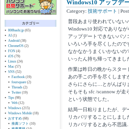
Windows10 アップ
Category:
技術サポート
| Pos
普段あまり使われていない
カテゴリー
Windows10 対応でありなが
808bashi.jp
(65)
AI
(1)
アップデートできないパソ
Android
(38)
いろいろ手を尽くしたので
ChromeOS
(2)
なかなかうまくいかないの
FON
(4)
iOS
(79)
いったん持ち帰ってきまし
Linux
(24)
Mac
(57)
作業は昨日の晩からスター
SNS
(52)
あの手この手を尽くします
Facebook
(19)
foursquare
(2)
さらにさらに…とがんばり
Threads
(2)
そもそも sfc /scannow
Twitter
(19)
Tips
(98)
という状態でした。
Web
(12)
Windows
(215)
結局一日粘りましたが、デ
Windows Mobile
(18)
リカバリすることにしまし
おすすめ
(68)
推薦ソフト
(10)
リカバリするとあら不思議
推薦書籍
(14)