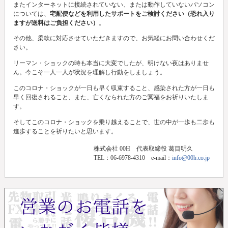
またインターネットに接続されていない、または動作していないパソコン
については、
宅配便などを利用したサポートをご検討ください（恐れ入り
ますが送料はご負担ください）
。
その他、柔軟に対応させていただきますので、お気軽にお問い合わせくだ
さい。
リーマン・ショックの時も本当に大変でしたが、明けない夜はありませ
ん。今こそ一人一人が状況を理解し行動をしましょう。
このコロナ・ショックが一日も早く収束すること、感染された方が一日も
早く回復されること、また、亡くなられた方のご冥福をお祈りいたしま
す。
そしてこのコロナ・ショックを乗り越えることで、世の中が一歩も二歩も
進歩することを祈りたいと思います。
株式会社 00H 代表取締役 葛目明久
TEL：06-6978-4310 e-mail：
info@00h.co.jp