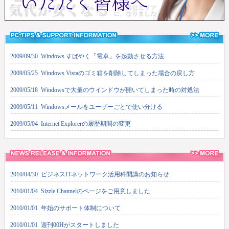
2009/09/30 Windows すばやく「電卓」を起動させる方法
2009/05/25 Windows Vistaのゴミ箱を削除してしまった場合の戻し方
2009/05/18 Windowsで大量のウインドウが開いてしまった時の対処法
2009/05/11 Windowsメールをユーザーごとで使い分ける
2009/05/04 Internet Explorerの履歴期間の変更
2010/04/30 ビジネスITネットワーク活用科開講のお知らせ
2010/01/04 Sizzle Channelのページをご用意しました
2010/01/01 年始のサポート体制について
2010/01/01 週刊00Hがスタートしました