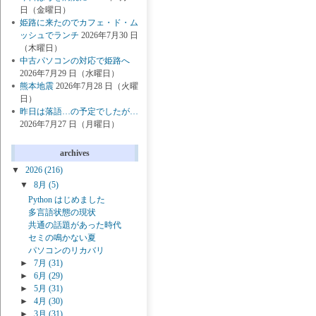
日（金曜日）
姫路に来たのでカフェ・ド・ム
ッシュでランチ
2026年7月30 日
（木曜日）
中古パソコンの対応で姫路へ
2026年7月29 日（水曜日）
熊本地震
2026年7月28 日（火曜
日）
昨日は落語…の予定でしたが…
2026年7月27 日（月曜日）
archives
▼
2026
(216)
▼
8月
(5)
Python はじめました
多言語状態の現状
共通の話題があった時代
セミの鳴かない夏
パソコンのリカバリ
►
7月
(31)
►
6月
(29)
►
5月
(31)
►
4月
(30)
►
3月
(31)