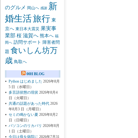
新
のグルメ
岡山へ
感謝
婚生活
旅行
東
果実事
京へ
東日本大震災
業部
桜
滋賀へ
熊本へ
福
訪問サポート
障害者問
岡へ
食いしん坊万
題
歳
鳥取へ
00H BLOG
Python はじめました
2026年8月
5 日（水曜日）
多言語状態の現状
2026年8月4
日（火曜日）
共通の話題があった時代
2026
年8月3 日（月曜日）
セミの鳴かない夏
2026年8月2
日（日曜日）
パソコンのリカバリ
2026年8月
1 日（土曜日）
今日は母を病院に
2026年7月31