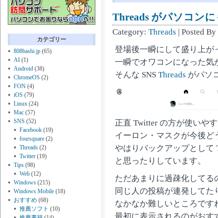
Threads がパソコン
Category:
Threads
| Posted By
カテゴリー
登場後一瞬にして盛り上が
808bashi.jp
(65)
AI
(1)
一瞬でオワコンになった気
Android
(38)
そんな SNS
Threads
がパソ
ChromeOS
(2)
FON
(4)
iOS
(79)
Linux
(24)
Mac
(57)
SNS
(52)
正直 Twitter の方が使
Facebook
(19)
イーロン・マスクが今後ど
foursquare
(2)
やはりバックアップとして Th
Threads
(2)
Twitter
(19)
と思ったりしています。
Tips
(98)
Web
(12)
ただあまりに過疎化してる
Windows
(215)
同じ人の投稿が連発してた
Windows Mobile
(18)
おすすめ
(68)
なかなか難しいところです
推薦ソフト
(10)
最初に表示されるのがおす
推薦書籍
(14)