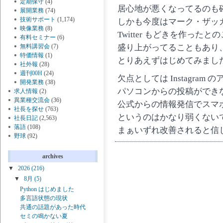
定期保守
(4)
居心地が悪くなってるのも
展開業務
(74)
技術サポート
(1,174)
しかも今度はマーク・ザッ
映像業務
(8)
Twitter もどきを作ったと
有料セミナー
(6)
盛り上がってることもあり
無料講習会
(7)
特価情報
(1)
とりあえずはじめてみまし
社外報
(28)
週刊00H
(24)
欠点としては Instagra
開発業務
(38)
パソコンからの投稿ができ
求人情報
(2)
異業種交流会
(36)
公式からの情報発信でスマ
社長を探せ
(763)
というのはかなり弱くない
社長日記
(2,563)
落語
(108)
まぁいずれ改善されると信
野球
(92)
archives
▼
2026
(216)
▼
8月
(5)
Python はじめました
多言語状態の現状
共通の話題があった時代
セミの鳴かない夏