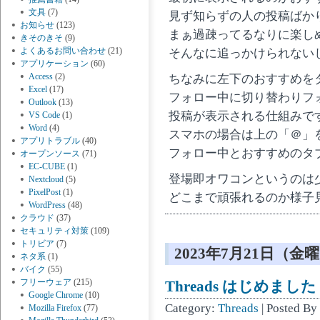
文具
(7)
見ず知らずの人の投稿ばか
お知らせ
(123)
まぁ過疎ってるなりに楽し
きそのきそ
(9)
よくあるお問い合わせ
(21)
そんなに追っかけられない
アプリケーション
(60)
Access
(2)
ちなみに左下のおすすめを
Excel
(17)
フォロー中に切り替わりフ
Outlook
(13)
投稿が表示される仕組みで
VS Code
(1)
Word
(4)
スマホの場合は上の「＠」
アプリトラブル
(40)
フォロー中とおすすめのタ
オープンソース
(71)
EC-CUBE
(1)
登場即オワコンというのは
Nextcloud
(5)
PixelPost
(1)
どこまで頑張れるのか様子
WordPress
(48)
クラウド
(37)
セキュリティ対策
(109)
トリビア
(7)
2023年7月21日（金
ネタ系
(1)
バイク
(55)
フリーウェア
(215)
Threads はじめました
Google Chrome
(10)
Category:
Threads
| Posted By
Mozilla Firefox
(77)