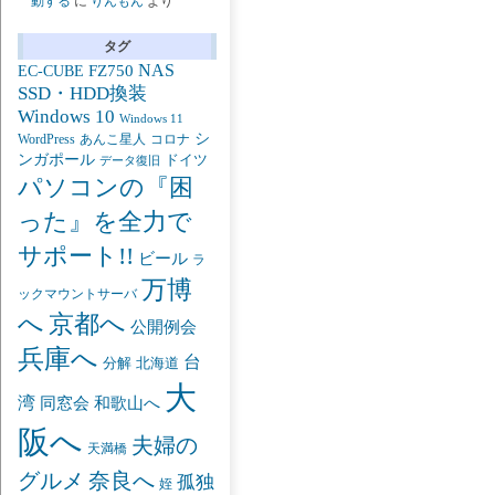
動する
に
りんもん
より
タグ
NAS
FZ750
EC-CUBE
SSD・HDD換装
Windows 10
Windows 11
シ
あんこ星人
WordPress
コロナ
ンガポール
ドイツ
データ復旧
パソコンの『困
った』を全力で
サポート!!
ビール
ラ
万博
ックマウントサーバ
京都へ
へ
公開例会
兵庫へ
台
分解
北海道
大
湾
同窓会
和歌山へ
阪へ
夫婦の
天満橋
グルメ
奈良へ
孤独
姪