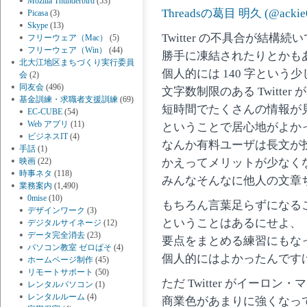
Mozilla Thunderbird
(53)
Threadsの葛目 明久 (@ackie
Picasa
(3)
Skype
(13)
Twitter の不具合が結構続
フリーウェア（Mac）
(5)
フリーウェア（Win）
(44)
勝手に凍結されたりとかも
北大江地区まちづくり実行委員
個人的には 140 字という
会
(2)
同友会
(496)
文字数制限のある Twitter 
基金訓練・求職者支援訓練
(69)
短時間でたくさんの情報が
EC-CUBE
(54)
Web アプリ
(11)
ということで居心地がよか
ビジネスIT
(4)
なんか有料ユーザは長文が
手話
(1)
かえってメリットが少なく
映画
(22)
時事ネタ
(118)
みんなそんなに他人の文章
業務案内
(1,490)
0mise
(10)
もちろん言葉足らずになる
デザインワーク
(3)
ということはあるにせよ、
デジタルサイネージ
(12)
データ完全消去
(23)
要点をまとめる練習にもな
パソコン教室 ゼロぱそ
(4)
個人的にはよかったんです
ホームページ制作
(45)
リモートサポート
(50)
ただ Twitter がイーロ
レンタルパソコン
(1)
レンタルルーム
(4)
商業色があまりに強くなっ