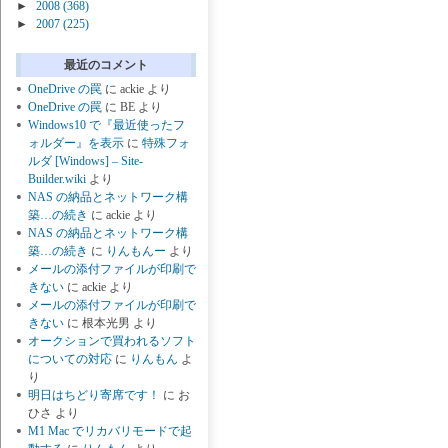
►
2008
(368)
►
2007
(225)
最近のコメント
OneDrive の罠
に
ackie
より
OneDrive の罠
に
BE
より
Windows10 で『最近使ったフ
ォルダー』を表示
に
特殊フォ
ルダ [Windows] – Site-
Builder.wiki
より
NAS の納品とネットワーク構
築…の続き
に
ackie
より
NAS の納品とネットワーク構
築…の続き
に
りんもんー
より
メールの添付ファイルが印刷で
きない
に
ackie
より
メールの添付ファイルが印刷で
きない
に
根本光男
より
オークションで買われるソフト
についての対応
に
りんもん
よ
り
明日はちどり寄席です！
に
お
ひさ
より
M1 Mac でリカバリモードで起