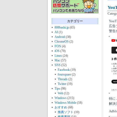
You
Categ
Yo
カテゴリー
広告
808bashi.jp
(65)
警告
AI
(1)
Android
(38)
ChromeOS
(2)
FON
(4)
iOS
(79)
Linux
(24)
Mac
(57)
SNS
(52)
Facebook
(19)
foursquare
(2)
Threads
(2)
Twitter
(19)
Tips
(98)
Web
(12)
Windows
(215)
特に 
Windows Mobile
(18)
解決
おすすめ
(68)
Adb
推薦ソフト
(10)
推薦書籍
(14)