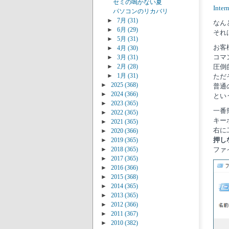
セミの鳴かない夏
Int
パソコンのリカバリ
►
7月
(31)
なん
►
6月
(29)
それ
►
5月
(31)
お客
►
4月
(30)
コマ
►
3月
(31)
圧倒
►
2月
(28)
►
1月
(31)
ただ
►
2025
(368)
普通
►
2024
(366)
とい
►
2023
(365)
一番
►
2022
(365)
キー
►
2021
(365)
右に
►
2020
(366)
押し
►
2019
(365)
ファ
►
2018
(365)
►
2017
(365)
►
2016
(366)
►
2015
(368)
►
2014
(365)
►
2013
(365)
►
2012
(366)
►
2011
(367)
►
2010
(382)