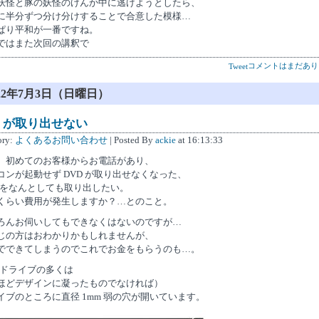
妖怪と豚の妖怪のけんか中に逃げようとしたら、
に半分ずつ分け分けすることで合意した模様…
ぱり平和が一番ですね。
ではまた次回の講釈で
コメントはまだあり
Tweet
022年7月3日（日曜日）
D が取り出せない
ory:
よくあるお問い合わせ
| Posted By
ackie
at 16:13:33
、初めてのお客様からお電話があり、
コンが起動せず DVD が取り出せなくなった、
D をなんとしても取り出したい。
くらい費用が発生しますか？…とのこと。
ろんお伺いしてもできなくはないのですが…
じの方はおわかりかもしれませんが、
でできてしまうのでこれでお金をもらうのも…。
D ドライブの多くは
ほどデザインに凝ったものでなければ）
イブのところに直径 1mm 弱の穴が開いています。