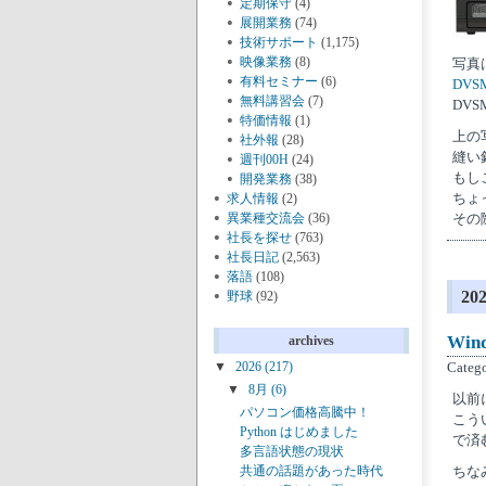
定期保守
(4)
展開業務
(74)
技術サポート
(1,175)
映像業務
(8)
写真
有料セミナー
(6)
DVS
無料講習会
(7)
DVSM
特価情報
(1)
上の
社外報
(28)
縫い
週刊00H
(24)
もし
開発業務
(38)
ちょ
求人情報
(2)
異業種交流会
(36)
その
社長を探せ
(763)
社長日記
(2,563)
落語
(108)
2
野球
(92)
Wi
archives
Categ
▼
2026
(217)
▼
8月
(6)
以前
パソコン価格高騰中！
こう
Python はじめました
で済
多言語状態の現状
ちな
共通の話題があった時代