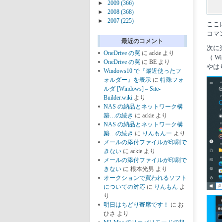
►
2009
(366)
►
2008
(368)
►
2007
(225)
ここ
コマ
最近のコメント
次に
OneDrive の罠
に
ackie
より
（ 
OneDrive の罠
に
BE
より
やは
Windows10 で『最近使ったフ
ォルダー』を表示
に
特殊フォ
ルダ [Windows] – Site-
Builder.wiki
より
NAS の納品とネットワーク構
築…の続き
に
ackie
より
NAS の納品とネットワーク構
築…の続き
に
りんもんー
より
メールの添付ファイルが印刷で
きない
に
ackie
より
メールの添付ファイルが印刷で
きない
に
根本光男
より
オークションで買われるソフト
についての対応
に
りんもん
よ
り
明日はちどり寄席です！
に
お
ひさ
より