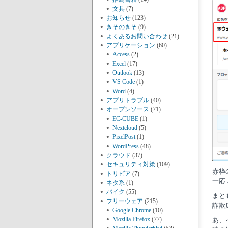
文具
(7)
お知らせ
(123)
きそのきそ
(9)
よくあるお問い合わせ
(21)
アプリケーション
(60)
Access
(2)
Excel
(17)
Outlook
(13)
VS Code
(1)
Word
(4)
アプリトラブル
(40)
オープンソース
(71)
EC-CUBE
(1)
Nextcloud
(5)
PixelPost
(1)
WordPress
(48)
クラウド
(37)
セキュリティ対策
(109)
赤枠
トリビア
(7)
一応 
ネタ系
(1)
バイク
(55)
まと
フリーウェア
(215)
詐欺
Google Chrome
(10)
Mozilla Firefox
(77)
あ、