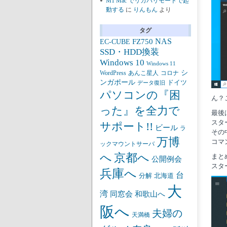
M1 Mac でリカバリモードで起
動する
に
りんもん
より
タグ
NAS
FZ750
EC-CUBE
SSD・HDD換装
Windows 10
Windows 11
シ
あんこ星人
WordPress
コロナ
ンガポール
ドイツ
データ復旧
パソコンの『困
ん？
った』を全力で
最後
スタ
サポート!!
ビール
ラ
その
万博
コマ
ックマウントサーバ
京都へ
へ
まと
公開例会
スター
兵庫へ
台
分解
北海道
大
湾
同窓会
和歌山へ
阪へ
夫婦の
天満橋