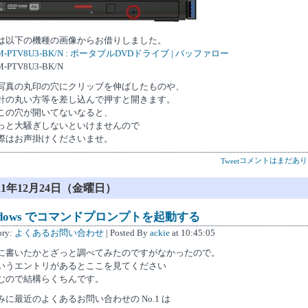
は以下の機種の画像からお借りしました。
M-PTV8U3-BK/N : ポータブルDVDドライブ | バッファロー
-PTV8U3-BK/N
写真の丸印の穴にクリップを伸ばしたものや、
針の丸い方等を差し込んで押すと開きます。
この穴が開いてないなると、
っと大騒ぎしないといけませんので
際はお声掛けくださいませ。
コメントはまだあり
Tweet
021年12月24日（金曜日）
ndows でコマンドプロンプトを起動する
ory:
よくあるお問い合わせ
| Posted By
ackie
at 10:45:05
に書いたかとざっと調べてみたのですがなかったので。
いうエントリがあるとここを見てください
むので結構らくちんです。
みに最近のよくあるお問い合わせの No.1 は