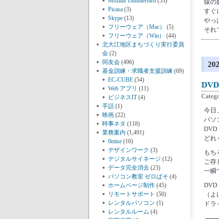
Mozilla Thunderbird
(53)
猿の
Picasa
(3)
すぐ
Skype
(13)
やっ
フリーウェア（Mac）
(5)
それ
フリーウェア（Win）
(44)
北大江地区まちづくり実行委員
会
(2)
同友会
(496)
2
基金訓練・求職者支援訓練
(69)
EC-CUBE
(54)
DV
Web アプリ
(11)
Categ
ビジネスIT
(4)
手話
(1)
今日
映画
(22)
パソ
時事ネタ
(118)
DV
業務案内
(1,491)
どれ
0mise
(10)
デザインワーク
(3)
もち
デジタルサイネージ
(12)
ご存
データ完全消去
(23)
一瞬
パソコン教室 ゼロぱそ
(4)
DV
ホームページ制作
(45)
リモートサポート
(50)
（よ
レンタルパソコン
(1)
ドラ
レンタルルーム
(4)