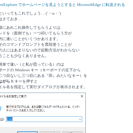
ernetExplorer でホームページを見ようとすると MicrosoftEdge に転送される
といってもこれでしょう… (´・ω・`)
はさておき…
様にあれこれ操作してもらうよりは、
ンドを（面倒でも）一つ叩いてもらう方が
的に速いことがいくつかあります。
そのコマンドプロンプトを普段使うことが
の人にはあまりないので起動方法がわからない
うことも少なくありません。
簡単で速い（と私が思っている）のは
ボードの Windows キー（キーボードの左下から
二つ目ないし三つ目にある『田』みたいなキー）を
ながら
R キーを押すと
イル名を指定して実行ダイアログが表示されます。