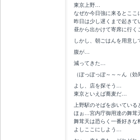
東京上野…
なぜか今日強に来るとここ
昨日は少し遅くまで起きて
昼から出かけて寄席に行く
しかし、朝ごはんを用意し
腹が…
減ってきた…
（ぽっぽっぽ～～～ん（効
よし、店を探そう…
東京といえば蕎麦だ…
上野駅のそばを歩いている
ほぉ…宮内庁御用達の舞茸
舞茸天は恐らく一番好きな
よしここにしよう…