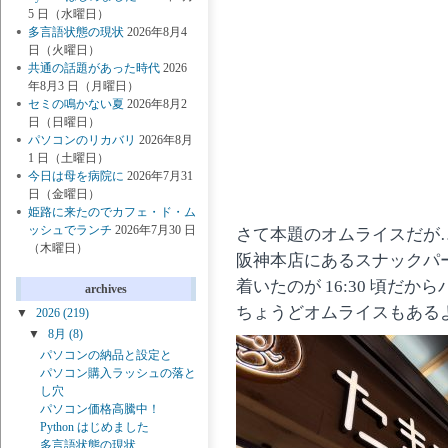
5 日（水曜日）
多言語状態の現状
2026年8月4
日（火曜日）
共通の話題があった時代
2026
年8月3 日（月曜日）
セミの鳴かない夏
2026年8月2
日（日曜日）
パソコンのリカバリ
2026年8月
1 日（土曜日）
今日は母を病院に
2026年7月31
日（金曜日）
姫路に来たのでカフェ・ド・ム
ッシュでランチ
2026年7月30 日
さて本題のオムライスだが
（木曜日）
阪神本店にあるスナックパ
着いたのが 16:30 頃だ
archives
ちょうどオムライスもある
▼
2026
(219)
▼
8月
(8)
パソコンの納品と設定と
パソコン購入ラッシュの落と
し穴
パソコン価格高騰中！
Python はじめました
多言語状態の現状