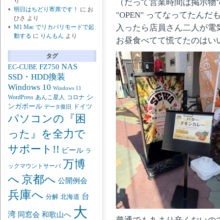
り
（だって営業時間は掲示物
明日はちどり寄席です！
に
お
"OPEN" ってなってたんだ
ひさ
より
入ったら店員さん二人が電
M1 Mac でリカバリモードで起
動する
に
りんもん
より
お昼食べてて慌てたのはい
タグ
NAS
FZ750
EC-CUBE
SSD・HDD換装
Windows 10
Windows 11
シ
あんこ星人
WordPress
コロナ
ンガポール
ドイツ
データ復旧
パソコンの『困
った』を全力で
サポート!!
ビール
ラ
万博
ックマウントサーバ
京都へ
へ
公開例会
兵庫へ
台
分解
北海道
大
湾
同窓会
和歌山へ