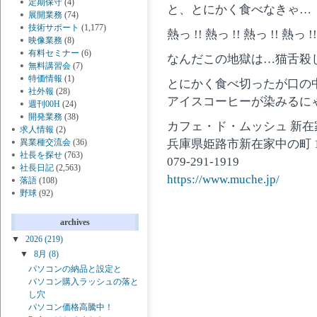
定期保守
(4)
と、とにかく食べなきゃ…
展開業務
(74)
技術サポート
(1,177)
熱っ !! 熱っ !! 熱っ !! 熱っ !!
映像業務
(8)
有料セミナー
(6)
なんだこの地獄は…猫舌殺
無料講習会
(7)
特価情報
(1)
とにかく食べ切ったが口の
社外報
(28)
アイスコーヒーが染みるに
週刊00H
(24)
開発業務
(38)
カフェ・ド・ムッシュ 新在
求人情報
(2)
異業種交流会
(36)
兵庫県姫路市新在家中の町 17
社長を探せ
(763)
079-291-1919
社長日記
(2,563)
https://www.muche.jp/
落語
(108)
野球
(92)
archives
▼
2026
(219)
▼
8月
(8)
パソコンの納品と設定と
パソコン購入ラッシュの落と
し穴
パソコン価格高騰中！