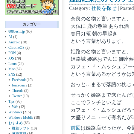
Category:
社長を探せ
| Poste
奈良の名物と言いますと、
カテゴリー
大仏に 鹿の巻筆 あられ酒
808bashi.jp
(65)
春日灯篭 朝の早起き
AI
(1)
という言葉があります。
Android
(38)
ChromeOS
(2)
姫路の名物と言いますと、
FON
(4)
iOS
(79)
姫路城 姫路おでんに 御座候
Linux
(24)
カフェ・ド・ムッシュ ア
Mac
(57)
という言葉あるかどうかは
SNS
(52)
Facebook
(19)
おっと…まるで落語の枕じ
foursquare
(2)
Threads
(2)
せっかく姫路まで来たんだ
Twitter
(19)
Tips
(98)
ここでランチといえば
Web
(12)
カフェ・ド・ムッシュだろ
Windows
(215)
大盛りメニューで有名だが
Windows Mobile
(18)
おすすめ
(68)
前回
は姫路店だったが、今
推薦ソフト
(10)
推薦書籍
(14)