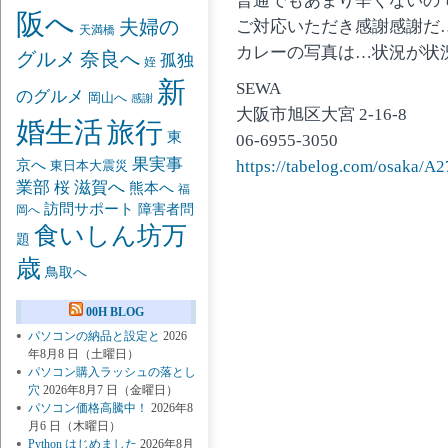
普通でもあまり辛くないの
阪へ
夫婦の
ご対応いただき感謝感謝だ
天満橋
カレーの写真は…状況が状
グルメ
奈良へ
孤独
姪
新
SEWA
のグルメ
岡山へ
感謝
大阪市旭区大宮 2-16-8
婚生活
旅行
東
06-6955-3050
果実事
https://tabelog.com/osaka/
京へ
東日本大震災
業部
桜
滋賀へ
熊本へ
福
訪問サポート
障害者問
岡へ
食いしん坊万
題
歳
鳥取へ
00H BLOG
パソコンの納品と設定と
2026
年8月8 日（土曜日）
パソコン購入ラッシュの落とし
穴
2026年8月7 日（金曜日）
パソコン価格高騰中！
2026年8
月6 日（木曜日）
Python はじめました
2026年8月