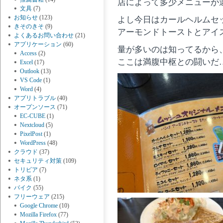
店によって多少メニューが
文具
(7)
お知らせ
(123)
よし今日はカールヘルムセ
きそのきそ
(9)
アーモンドトーストとアイ
よくあるお問い合わせ
(21)
アプリケーション
(60)
量が多いのは知ってるから
Access
(2)
ここは満腹中枢との闘いだ
Excel
(17)
Outlook
(13)
VS Code
(1)
Word
(4)
アプリトラブル
(40)
オープンソース
(71)
EC-CUBE
(1)
Nextcloud
(5)
PixelPost
(1)
WordPress
(48)
クラウド
(37)
セキュリティ対策
(109)
トリビア
(7)
ネタ系
(1)
バイク
(55)
フリーウェア
(215)
Google Chrome
(10)
Mozilla Firefox
(77)