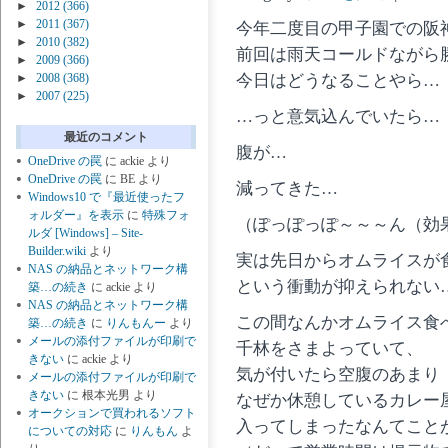
►
2012
(366)
►
2011
(367)
今年二度目の甲子園での阪
►
2010
(382)
前回は雨天コールドながら
►
2009
(366)
今日はどうなることやら…
►
2008
(368)
►
2007
(225)
…っと意気込んでいたら…
最近のコメント
腹が…
OneDrive の罠
に
ackie
より
OneDrive の罠
に
BE
より
減ってきた…
Windows10 で『最近使ったフ
ォルダー』を表示
に
特殊フォ
（ぽっぽっぽ～～～ん（効
ルダ [Windows] – Site-
Builder.wiki
より
実は先日からオムライスが
NAS の納品とネットワーク構
という衝動が抑えられない
築…の続き
に
ackie
より
NAS の納品とネットワーク構
この間なんかオムライス食
築…の続き
に
りんもんー
より
メールの添付ファイルが印刷で
千林をさまよっていて、
きない
に
ackie
より
気が付いたら空腹のあまり
メールの添付ファイルが印刷で
きない
に
根本光男
より
なぜか休憩しているカレー
オークションで買われるソフト
入ってしまったなんてこと
についての対応
に
りんもん
よ