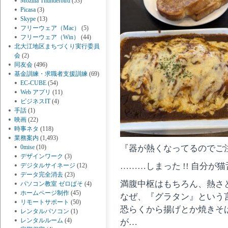
Mozilla Thunderbird
(53)
Picasa
(3)
Skype
(13)
フリーウェア（Mac）
(5)
フリーウェア（Win）
(44)
北大江地区まちづくり実行委員
会
(2)
同友会
(496)
基金訓練・求職者支援訓練
(69)
EC-CUBE
(54)
Web アプリ
(11)
ビジネスIT
(4)
手話
(1)
映画
(22)
時事ネタ
(118)
業務案内
(1,493)
0mise
(10)
『器が熱くなってるのでご
デザインワーク
(3)
………しまった !! 自分
デジタルサイネージ
(12)
データ完全消去
(23)
満腹中枢はもちろん、熱さと
パソコン教室 ゼロぱそ
(4)
ホームページ制作
(45)
なぜ、『グラタン』という
リモートサポート
(50)
恐らくから揚げとか焼きそ
レンタルパソコン
(1)
レンタルルーム
(4)
が…